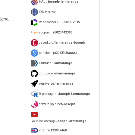
HAL :
joseph-larmarange
IRD Horizon
igne.
ResearcherID:
I-5889-2015
scopus :
26023442300
ceped.org/
larmarange-joseph
:
scholar :
pQDKEIUAAAAJ
PubMed :
larmarange
github.com/
larmarange
r-universe/
larmarange
R packages:
Joseph Larmarange
contrib.spip.net/
Joseph
youtube.com/
@JosephLarmarange
idref.fr/
123902460