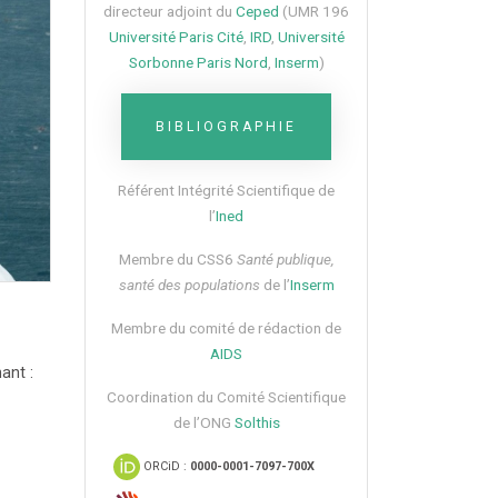
directeur adjoint du
Ceped
(UMR 196
Université Paris Cité
,
IRD
,
Université
Sorbonne Paris Nord
,
Inserm
)
BIBLIOGRAPHIE
Référent Intégrité Scientifique de
l’
Ined
Membre du CSS6​
Santé publique,
santé des populations
de l’
Inserm
Membre du comité de rédaction de
AIDS
ant :
Coordination du Comité Scientifique
de l’ONG
Solthis
ORCiD :
0000-0001-7097-700X