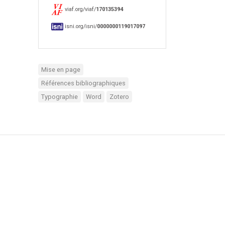
viaf.org/viaf/
170135394
isni.org/isni/
0000000119017097
Mise en page
Références bibliographiques
Typographie
Word
Zotero