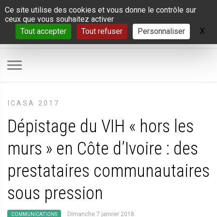
Panneau de gestion des cookies
Ce site utilise des cookies et vous donne le contrôle sur
ceux que vous souhaitez activer
X
Ma
Tout accepter
Tout refuser
Personnaliser
ICASA 2017
Dépistage du VIH «
hors les
murs
» en Côte d’Ivoire : des
prestataires communautaires
sous pression
Dimanche 7 janvier 2018
COMMUNICATIONS