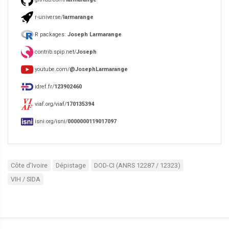
r-universe/
larmarange
R packages:
Joseph Larmarange
contrib.spip.net/
Joseph
youtube.com/
@JosephLarmarange
idref.fr/
123902460
viaf.org/viaf/
170135394
isni.org/isni/
0000000119017097
Côte d’Ivoire
Dépistage
DOD-CI (ANRS 12287 / 12323)
VIH / SIDA