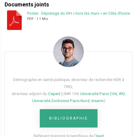
Documents joints
Poster
·
Dépistage du VIH «
hors les murs
» en Côte d’Ivoire
PDF
-
1.1 Mio
Démographe en santé publique, directeur de recherche HDR à
l’IRD,
directeur adjoint du
Ceped
(UMR 196
Université Paris Cité
,
IRD
,
Université Sorbonne Paris Nord
,
Inserm
)
BIBLIOGRAPHIE
Référent Intégrité Scientifique de l’
Ined