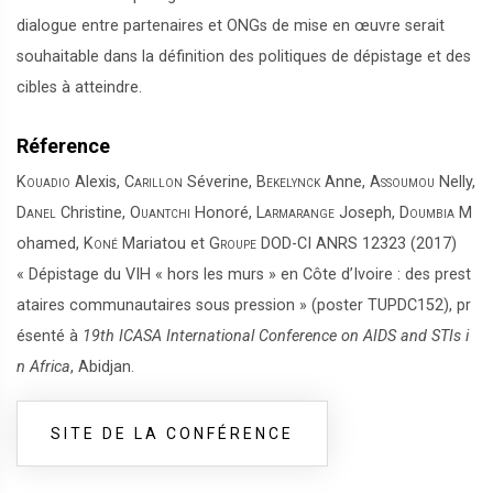
dialogue entre partenaires et ONGs de mise en œuvre serait
souhaitable dans la définition des politiques de dépistage et des
cibles à atteindre.
Réference
Kouadio
Alexis,
Carillon
Séverine,
Bekelynck
Anne,
Assoumou
Nelly,
Danel
Christine,
Ouantchi
Honoré,
Larmarange
Joseph,
Doumbia
M
ohamed,
Koné
Mariatou et
Groupe DOD-CI ANRS 12323
(2017)
« Dépistage du VIH « hors les murs » en Côte d’Ivoire : des prest
ataires communautaires sous pression » (poster TUPDC152), pr
ésenté à
19th ICASA International Conference on AIDS and STIs i
n Africa
, Abidjan.
SITE DE LA CONFÉRENCE