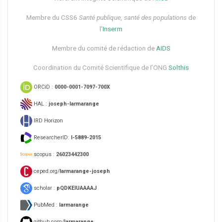
Membre du CSS6​
Santé publique, santé des populations
de
l’
Inserm
Membre du comité de rédaction de
AIDS
Coordination du Comité Scientifique de l’ONG
Solthis
ORCiD :
0000-0001-7097-700X
HAL :
joseph-larmarange
IRD Horizon
ResearcherID:
I-5889-2015
scopus :
26023442300
ceped.org/
larmarange-joseph
scholar :
pQDKEIUAAAAJ
PubMed :
larmarange
github.com/
larmarange