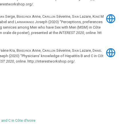
interestworkshop.org/.
ran
Serge,
Bekelynck
Anne,
Carillon
Séverine,
Sika
Lazare,
Koné
M
abel and
Larmarange
Joseph (2020) “Perceptions, preferences
ng services among Men who have Sex with Men (MSM) in Côte
n orale de poster), presented at the
INTEREST 2020
, online. htt
sène Kra,
Bekelynck
Anne,
Carillon
Séverine,
Sika
Lazare,
Danel
eph (2020) “Physicians' knowledge of Hepatitis B and C in Côt
EST 2020
, online. http://interestworkshop.org/.
and C in Côte d’Ivoire