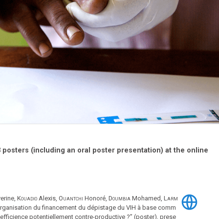
posters (including an oral poster presentation) at the online
erine,
Kouadio
Alexis,
Ouantchi
Honoré,
Doumbia
Mohamed,
Larm
Organisation du financement du dépistage du VIH à base comm
'efficience potentiellement contre-productive ?” (poster), prese