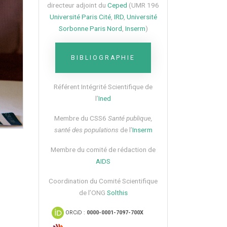
directeur adjoint du
Ceped
(UMR 196
Université Paris Cité
,
IRD
,
Université
Sorbonne Paris Nord
,
Inserm
)
BIBLIOGRAPHIE
Référent Intégrité Scientifique de
l’
Ined
Membre du CSS6​
Santé publique,
santé des populations
de l’
Inserm
Membre du comité de rédaction de
AIDS
Coordination du Comité Scientifique
de l’ONG
Solthis
ORCiD :
0000-0001-7097-700X