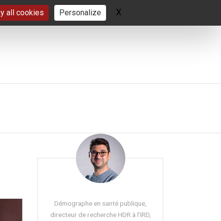
X
Hide cookie banner
y all cookies
Personalize
Démographe en santé publique,
directeur de recherche HDR à l’IRD,