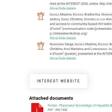
nted at the
INTEREST 2020
, online. http://
Show/hide details
Inghels
Maxime,
Kouassi
Arsène Kra,
Niango
ariatou,
Danel
Christine,
Desgrées du Loû
Ann
and access to community-based HIV testi
d'Ivoire” (communication orale (présentatio
p://interestworkshop.org/.
Show/hide details
Niangoran
Serge,
Inghels
Maxime,
Kouassi
Ar
Christine,
Koné
Mariatou and
Larmarange
Jos
e d'Ivoire” (poster), presented at the
INTER
Show/hide details
INTEREST WEBSITE
Attached documents
Poster
·
Physicians’ knowledge of Hepatitis B 
PDF
-
295.7 KiB