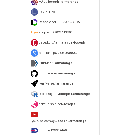
HAL :
joseph-larmarange
IRD Horizon
ResearcherID:
I-5889-2015
scopus :
26023442300
ceped.org/
larmarange-joseph
scholar :
pQDKEIUAAAAJ
PubMed :
larmarange
github.com/
larmarange
r-universe/
larmarange
R packages:
Joseph Larmarange
contrib.spip.net/
Joseph
youtube.com/
@JosephLarmarange
idref.fr/
123902460