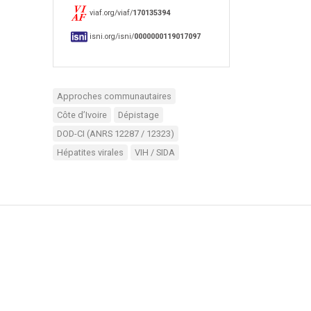
viaf.org/viaf/
170135394
isni.org/isni/
0000000119017097
Approches communautaires
Côte d’Ivoire
Dépistage
DOD-CI (ANRS 12287 / 12323)
Hépatites virales
VIH / SIDA