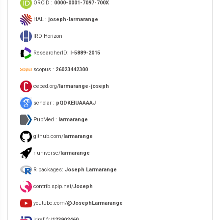
ORCiD :
0000-0001-7097-700X
HAL :
joseph-larmarange
IRD Horizon
ResearcherID:
I-5889-2015
scopus :
26023442300
ceped.org/
larmarange-joseph
scholar :
pQDKEIUAAAAJ
PubMed :
larmarange
github.com/
larmarange
r-universe/
larmarange
R packages:
Joseph Larmarange
contrib.spip.net/
Joseph
youtube.com/
@JosephLarmarange
idref.fr/
123902460