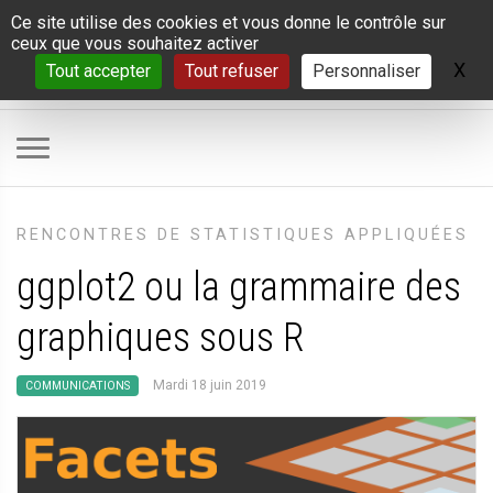
Panneau de gestion des cookies
Ce site utilise des cookies et vous donne le contrôle sur
ceux que vous souhaitez activer
X
Ma
Tout accepter
Tout refuser
Personnaliser
RENCONTRES DE STATISTIQUES APPLIQUÉES
ggplot2 ou la grammaire des
graphiques sous R
Mardi 18 juin 2019
COMMUNICATIONS