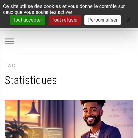
Panneau de gestion des cookies
Ce site utilise des cookies et vous donne le contrôle sur
ceux que vous souhaitez activer
X
Ma
Tout accepter
Tout refuser
Personnaliser
TAG
Statistiques