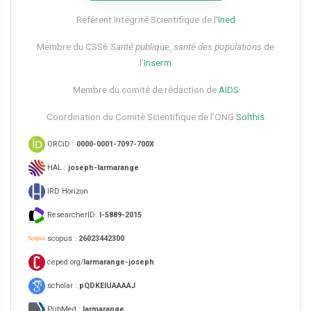
Référent Intégrité Scientifique de l’
Ined
Membre du CSS6​
Santé publique, santé des populations
de
l’
Inserm
Membre du comité de rédaction de
AIDS
Coordination du Comité Scientifique de l’ONG
Solthis
ORCiD :
0000-0001-7097-700X
HAL :
joseph-larmarange
IRD Horizon
ResearcherID:
I-5889-2015
scopus :
26023442300
ceped.org/
larmarange-joseph
scholar :
pQDKEIUAAAAJ
PubMed :
larmarange