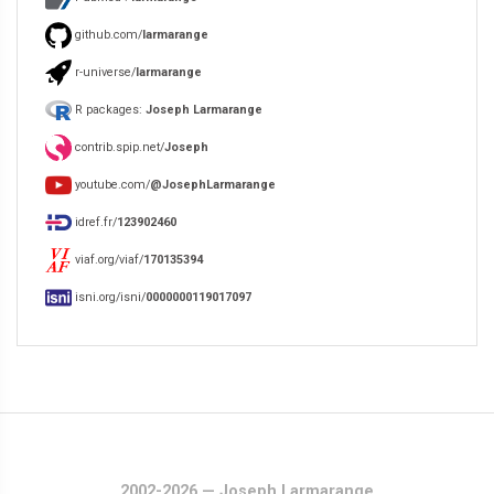
github.com/
larmarange
r-universe/
larmarange
R packages:
Joseph Larmarange
contrib.spip.net/
Joseph
youtube.com/
@JosephLarmarange
idref.fr/
123902460
viaf.org/viaf/
170135394
isni.org/isni/
0000000119017097
2002-2026 — Joseph Larmarange