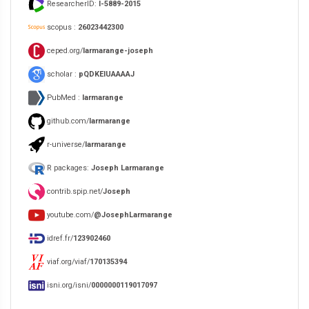
ResearcherID:
I-5889-2015
scopus :
26023442300
ceped.org/
larmarange-joseph
scholar :
pQDKEIUAAAAJ
PubMed :
larmarange
github.com/
larmarange
r-universe/
larmarange
R packages:
Joseph Larmarange
contrib.spip.net/
Joseph
youtube.com/
@JosephLarmarange
idref.fr/
123902460
viaf.org/viaf/
170135394
isni.org/isni/
0000000119017097