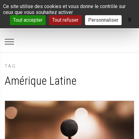
Panneau de gestion des cookies
Ce site utilise des cookies et vous donne le contrôle sur
ceux que vous souhaitez activer
X
Ma
Tout accepter
Tout refuser
Personnaliser
TAG
Amérique Latine