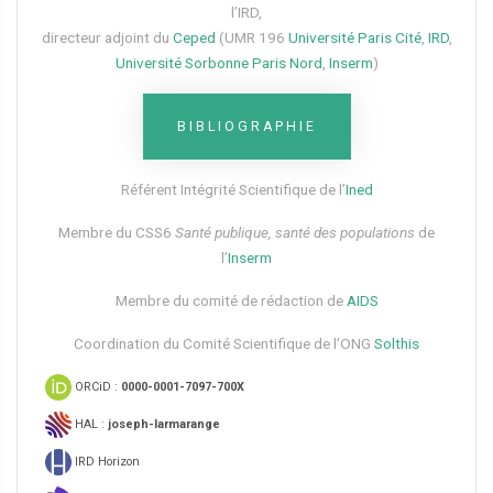
l’IRD,
directeur adjoint du
Ceped
(UMR 196
Université Paris Cité
,
IRD
,
Université Sorbonne Paris Nord
,
Inserm
)
BIBLIOGRAPHIE
Référent Intégrité Scientifique de l’
Ined
Membre du CSS6​
Santé publique, santé des populations
de
l’
Inserm
Membre du comité de rédaction de
AIDS
Coordination du Comité Scientifique de l’ONG
Solthis
ORCiD :
0000-0001-7097-700X
HAL :
joseph-larmarange
IRD Horizon