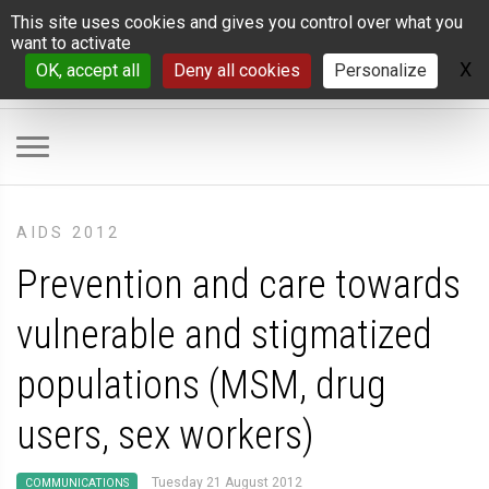
Cookies management panel
This site uses cookies and gives you control over what you
want to activate
X
H
OK, accept all
Deny all cookies
Personalize
AIDS 2012
Prevention and care towards
vulnerable and stigmatized
populations (MSM, drug
users, sex workers)
Tuesday 21 August 2012
COMMUNICATIONS