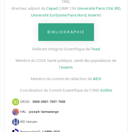
l’IRD,
directeur adjoint du
Ceped
(UMR 196
Université Paris Cité
,
IRD
,
Université Sorbonne Paris Nord
,
Inserm
)
BIBLIOGRAPHIE
Référent Intégrité Scientifique de l’
Ined
Membre du CSS6​
Santé publique, santé des populations
de
l’
Inserm
Membre du comité de rédaction de
AIDS
Coordination du Comité Scientifique de l’ONG
Solthis
ORCiD :
0000-0001-7097-700X
HAL :
joseph-larmarange
IRD Horizon
ResearcherID:
I-5889-2015