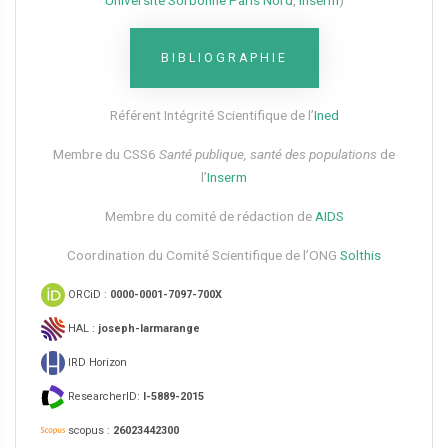
Université Sorbonne Paris Nord
,
Inserm
)
BIBLIOGRAPHIE
Référent Intégrité Scientifique de l’
Ined
Membre du CSS6​
Santé publique, santé des populations
de
l’
Inserm
Membre du comité de rédaction de
AIDS
Coordination du Comité Scientifique de l’ONG
Solthis
ORCiD :
0000-0001-7097-700X
HAL :
joseph-larmarange
IRD Horizon
ResearcherID:
I-5889-2015
scopus :
26023442300