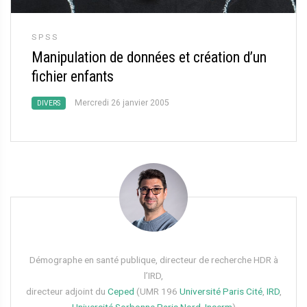
SPSS
Manipulation de données et création d’un
fichier enfants
Mercredi 26 janvier 2005
DIVERS
Démographe en santé publique, directeur de recherche HDR à
l’IRD,
directeur adjoint du
Ceped
(UMR 196
Université Paris Cité
,
IRD
,