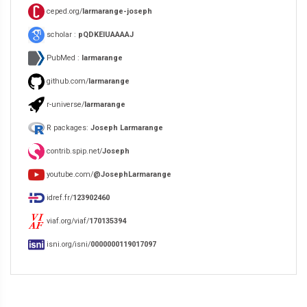
ceped.org/
larmarange-joseph
scholar :
pQDKEIUAAAAJ
PubMed :
larmarange
github.com/
larmarange
r-universe/
larmarange
R packages:
Joseph Larmarange
contrib.spip.net/
Joseph
youtube.com/
@JosephLarmarange
idref.fr/
123902460
viaf.org/viaf/
170135394
isni.org/isni/
0000000119017097