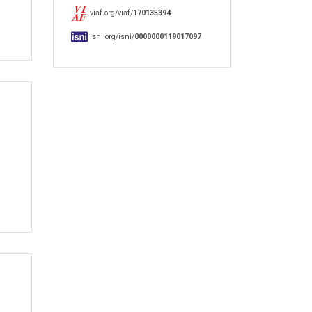
viaf.org/viaf/
170135394
isni.org/isni/
0000000119017097