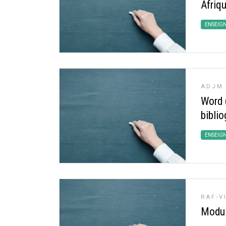
Afriq
ENSEIG
ADJM
Word 
bibli
ENSEIG
RAF-V
Modul