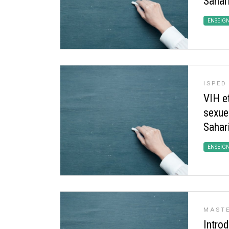
Sahar
ENSEIG
ISPED
VIH e
sexue
Sahar
ENSEIG
MASTE
Introd