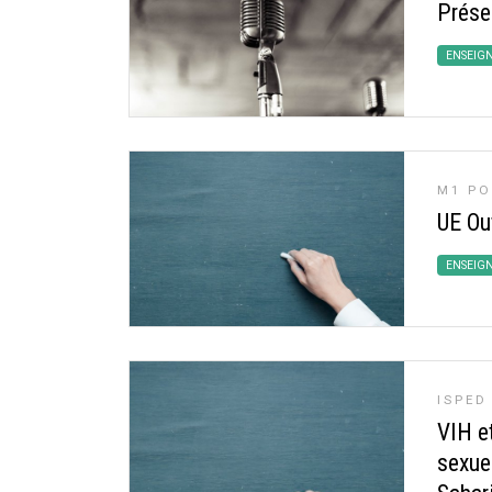
Présen
ENSEIG
M1 PO
UE Ou
ENSEIG
ISPED
VIH e
sexue