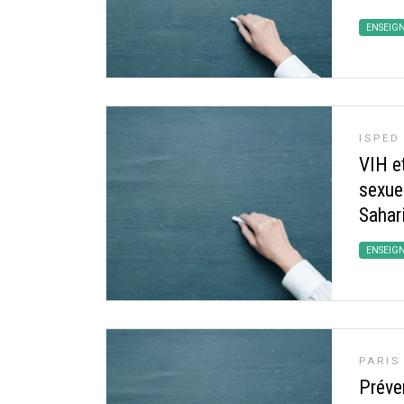
ENSEIG
ISPED
VIH e
sexue
Sahar
ENSEIG
PARIS
Préven