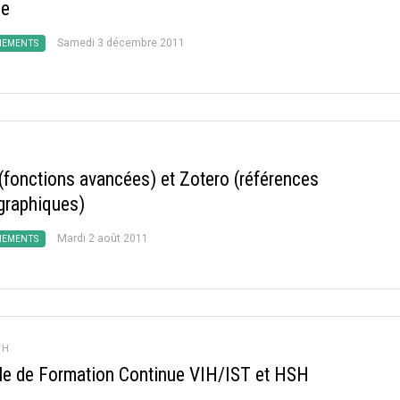
ue
Samedi 3 décembre 2011
NEMENTS
(fonctions avancées) et Zotero (références
ographiques)
Mardi 2 août 2011
NEMENTS
IH
e de Formation Continue VIH/IST et HSH