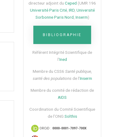
directeur adjoint du
Ceped
(UMR 196
Université Paris Cité
,
IRD
,
Université
Sorbonne Paris Nord
,
Inserm
)
BIBLIOGRAPHIE
Référent Intégrité Scientifique de
l’
Ined
Membre du CSS6​
Santé publique,
santé des populations
de l’
Inserm
Membre du comité de rédaction de
AIDS
Coordination du Comité Scientifique
de l’ONG
Solthis
ORCiD :
0000-0001-7097-700X