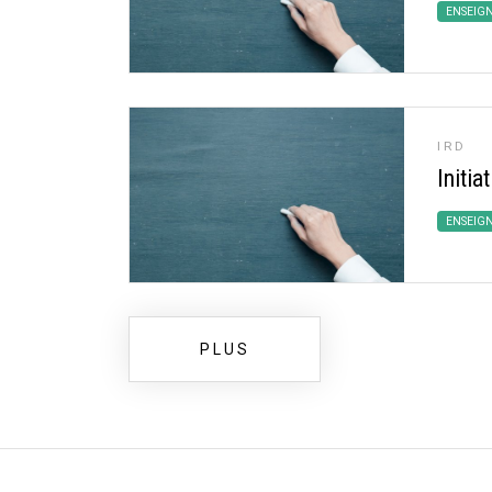
ENSEIG
IRD
Initia
ENSEIG
PLUS