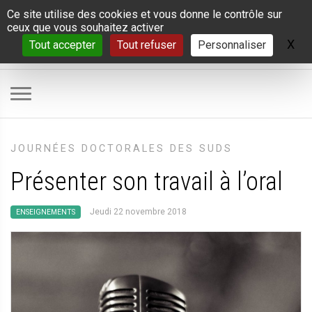
Panneau de gestion des cookies
Ce site utilise des cookies et vous donne le contrôle sur
ceux que vous souhaitez activer
X
Ma
Tout accepter
Tout refuser
Personnaliser
JOURNÉES DOCTORALES DES SUDS
Présenter son travail à l’oral
Jeudi 22 novembre 2018
ENSEIGNEMENTS