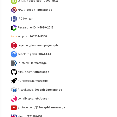
ORCiD :
0000-0001-7097-700X
HAL :
joseph-larmarange
IRD Horizon
ResearcherID:
I-5889-2015
scopus :
26023442300
ceped.org/
larmarange-joseph
scholar :
pQDKEIUAAAAJ
PubMed :
larmarange
github.com/
larmarange
r-universe/
larmarange
R packages:
Joseph Larmarange
contrib.spip.net/
Joseph
youtube.com/
@JosephLarmarange
idref.fr/
123902460