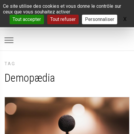
Panneau de gestion des cookies
Ce site utilise des cookies et vous donne le contrôle sur
ceux que vous souhaitez activer
X
Ma
Tout accepter
Tout refuser
Personnaliser
TAG
Demopædia