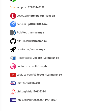
scopus :
26023442300
ceped.org/
larmarange-joseph
scholar :
pQDKEIUAAAAJ
PubMed :
larmarange
github.com/
larmarange
r-universe/
larmarange
R packages:
Joseph Larmarange
contrib.spip.net/
Joseph
youtube.com/
@JosephLarmarange
idref.fr/
123902460
viaf.org/viaf/
170135394
isni.org/isni/
0000000119017097