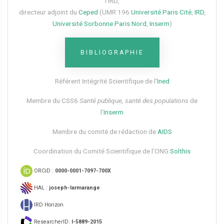
l’IRD,
directeur adjoint du
Ceped
(UMR 196
Université Paris Cité
,
IRD
,
Université Sorbonne Paris Nord
,
Inserm
)
BIBLIOGRAPHIE
Référent Intégrité Scientifique de l’
Ined
Membre du CSS6​
Santé publique, santé des populations
de
l’
Inserm
Membre du comité de rédaction de
AIDS
Coordination du Comité Scientifique de l’ONG
Solthis
ORCiD :
0000-0001-7097-700X
HAL :
joseph-larmarange
IRD Horizon
ResearcherID:
I-5889-2015