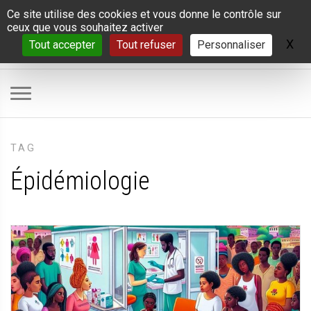
Panneau de gestion des cookies
Ce site utilise des cookies et vous donne le contrôle sur
ceux que vous souhaitez activer
X
Ma
Tout accepter
Tout refuser
Personnaliser
TAG
Épidémiologie