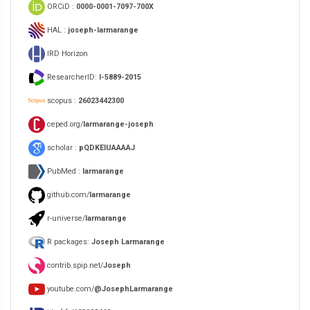
ORCiD :
0000-0001-7097-700X
HAL :
joseph-larmarange
IRD Horizon
ResearcherID:
I-5889-2015
scopus :
26023442300
ceped.org/
larmarange-joseph
scholar :
pQDKEIUAAAAJ
PubMed :
larmarange
github.com/
larmarange
r-universe/
larmarange
R packages:
Joseph Larmarange
contrib.spip.net/
Joseph
youtube.com/
@JosephLarmarange