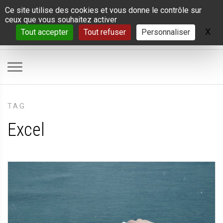
Panneau de gestion des cookies
Ce site utilise des cookies et vous donne le contrôle sur
ceux que vous souhaitez activer
X
Ma
Tout accepter
Tout refuser
Personnaliser
TAG
Excel