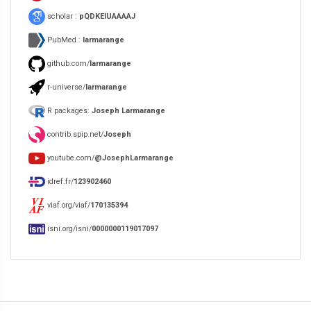
scholar :
pQDKEIUAAAAJ
PubMed :
larmarange
github.com/
larmarange
r-universe/
larmarange
R packages:
Joseph Larmarange
contrib.spip.net/
Joseph
youtube.com/
@JosephLarmarange
idref.fr/
123902460
viaf.org/viaf/
170135394
isni.org/isni/
0000000119017097