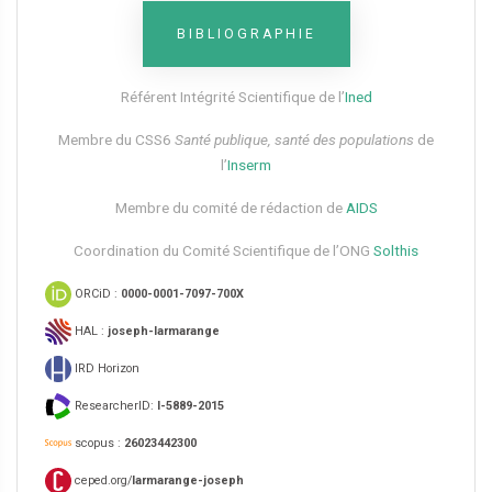
BIBLIOGRAPHIE
Référent Intégrité Scientifique de l’
Ined
Membre du CSS6​
Santé publique, santé des populations
de
l’
Inserm
Membre du comité de rédaction de
AIDS
Coordination du Comité Scientifique de l’ONG
Solthis
ORCiD :
0000-0001-7097-700X
HAL :
joseph-larmarange
IRD Horizon
ResearcherID:
I-5889-2015
scopus :
26023442300
ceped.org/
larmarange-joseph