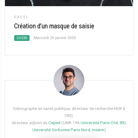
EXCEL
Création d’un masque de saisie
Mercredi 26 janvier 2005
DIVERS
Démographe en santé publique, directeur de recherche HDR à
l’IRD,
directeur adjoint du
Ceped
(UMR 196
Université Paris Cité
,
IRD
,
Université Sorbonne Paris Nord
,
Inserm
)