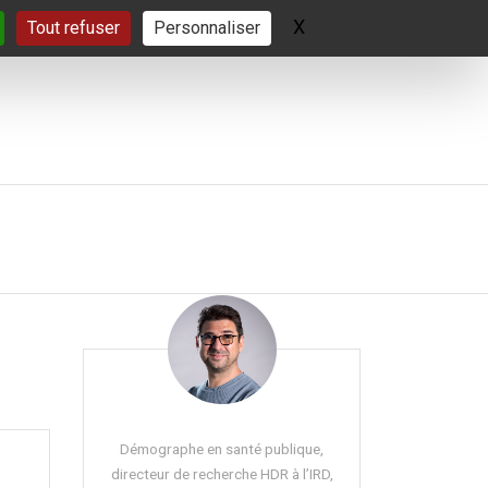
X
Masquer le bandeau 
Tout refuser
Personnaliser
Démographe en santé publique,
directeur de recherche HDR à l’IRD,