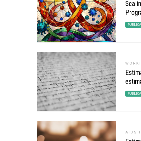
Scalin
Progr
PUBLIC
WORKI
Estim
estim
PUBLIC
AIDS 