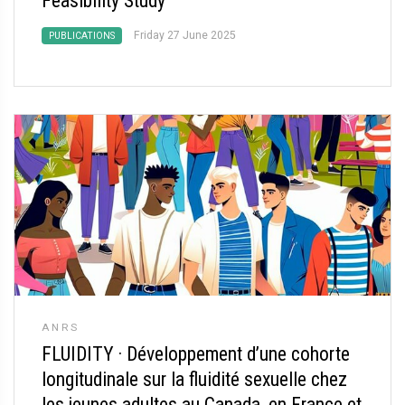
Feasibility Study
Friday 27 June 2025
PUBLICATIONS
ANRS
FLUIDITY
·
Développement d’une cohorte
longitudinale sur la fluidité sexuelle chez
les jeunes adultes au Canada, en France et