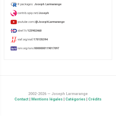
R packages:
Joseph Larmarange
contrib.spip.net/
Joseph
youtube.com/
@JosephLarmarange
idref.fr/
123902460
viaf.org/viaf/
170135394
isni.org/isni/
0000000119017097
2002-2026 — Joseph Larmarange
Contact
|
Mentions légales
|
Catégories
|
Crédits