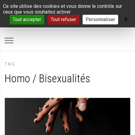
Panneau de gestion des cookies
Ce site utilise des cookies et vous donne le contrôle sur
ceux que vous souhaitez activer
X
Ma
Tout accepter
Tout refuser
Personnaliser
TAG
Homo / Bisexualités