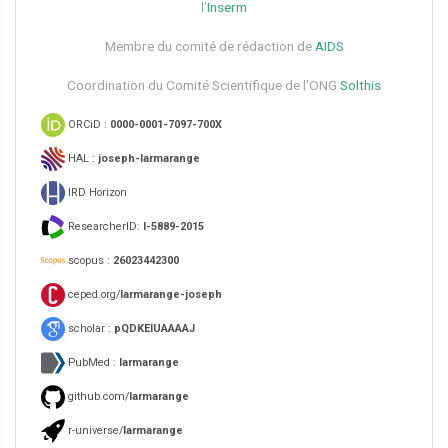
l’
Inserm
Membre du comité de rédaction de
AIDS
Coordination du Comité Scientifique de l’ONG
Solthis
ORCiD :
0000-0001-7097-700X
HAL :
joseph-larmarange
IRD Horizon
ResearcherID:
I-5889-2015
scopus :
26023442300
ceped.org/
larmarange-joseph
scholar :
pQDKEIUAAAAJ
PubMed :
larmarange
github.com/
larmarange
r-universe/
larmarange