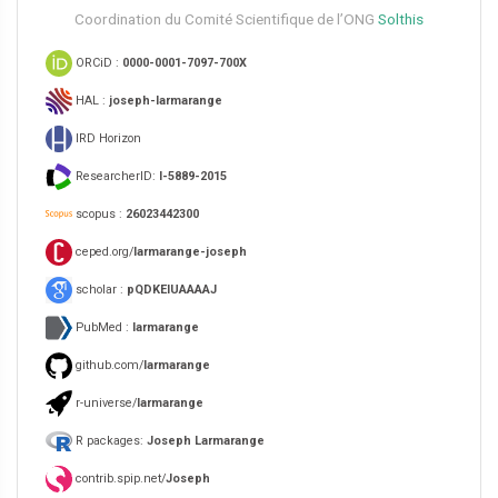
Coordination du Comité Scientifique de l’ONG
Solthis
ORCiD :
0000-0001-7097-700X
HAL :
joseph-larmarange
IRD Horizon
ResearcherID:
I-5889-2015
scopus :
26023442300
ceped.org/
larmarange-joseph
scholar :
pQDKEIUAAAAJ
PubMed :
larmarange
github.com/
larmarange
r-universe/
larmarange
R packages:
Joseph Larmarange
contrib.spip.net/
Joseph