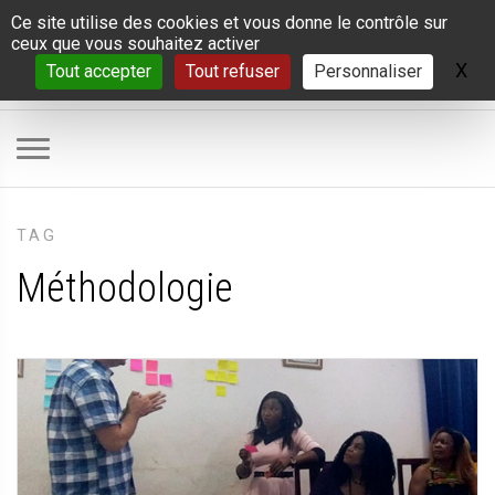
Panneau de gestion des cookies
Ce site utilise des cookies et vous donne le contrôle sur
ceux que vous souhaitez activer
X
Ma
Tout accepter
Tout refuser
Personnaliser
TAG
Méthodologie