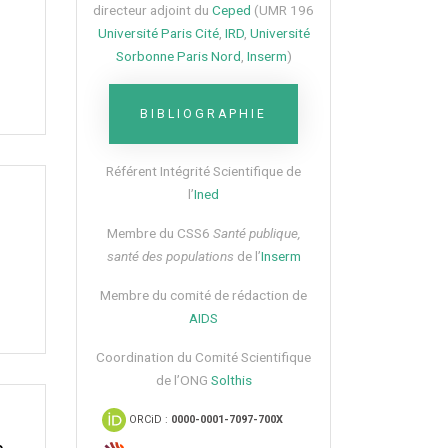
directeur adjoint du
Ceped
(UMR 196
Université Paris Cité
,
IRD
,
Université
Sorbonne Paris Nord
,
Inserm
)
BIBLIOGRAPHIE
Référent Intégrité Scientifique de
l’
Ined
Membre du CSS6​
Santé publique,
santé des populations
de l’
Inserm
Membre du comité de rédaction de
AIDS
Coordination du Comité Scientifique
de l’ONG
Solthis
ORCiD :
0000-0001-7097-700X