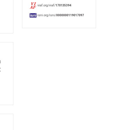
viaf.org/viaf/
170135394
isni.org/isni/
0000000119017097
a
t