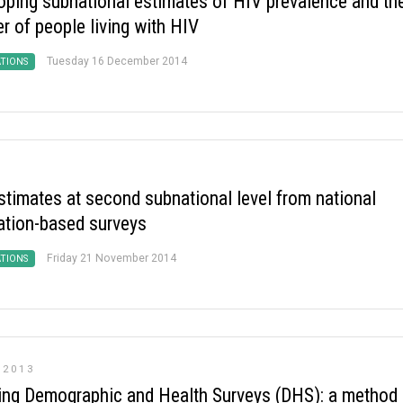
oping subnational estimates of HIV prevalence and th
r of people living with HIV
Tuesday 16 December 2014
ATIONS
stimates at second subnational level from national
ation-based surveys
Friday 21 November 2014
ATIONS
 2013
ng Demographic and Health Surveys (DHS): a method