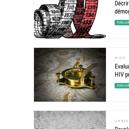
Décri
démog
PUBLIC
AIDS
Evalu
HIV pr
PUBLIC
UNAID