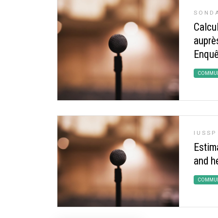
SONDA
Calcu
auprè
Enquê
COMMUN
IUSSP
Estim
and h
COMMUN