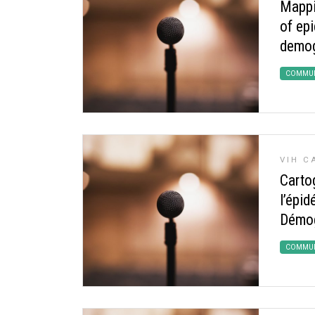
Mappi
of ep
demog
COMMUN
VIH C
Carto
l’épid
Démog
COMMUN