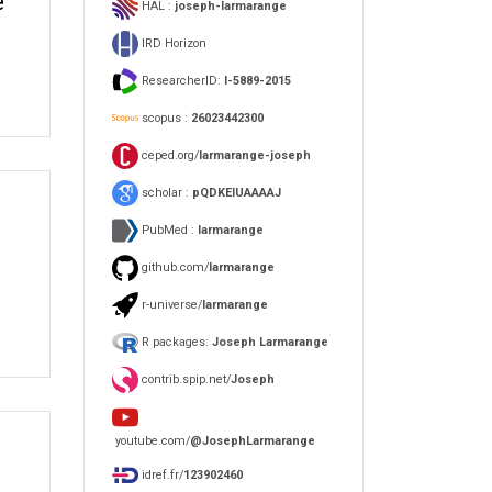
e
HAL :
joseph-larmarange
IRD Horizon
ResearcherID:
I-5889-2015
scopus :
26023442300
ceped.org/
larmarange-joseph
scholar :
pQDKEIUAAAAJ
PubMed :
larmarange
github.com/
larmarange
r-universe/
larmarange
R packages:
Joseph Larmarange
contrib.spip.net/
Joseph
youtube.com/
@JosephLarmarange
idref.fr/
123902460