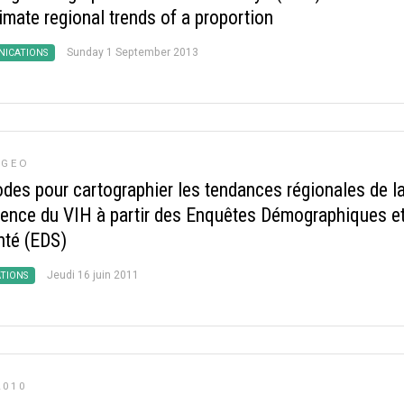
imate regional trends of a proportion
Sunday 1 September 2013
ICATIONS
RGEO
des pour cartographier les tendances régionales de l
lence du VIH à partir des Enquêtes Démographiques e
nté (EDS)
Jeudi 16 juin 2011
ATIONS
2010