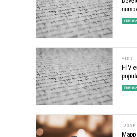
Devel
numbe
PUBLIC
AIDS
HIV e
popul
PUBLIC
IUSSP
Mappi