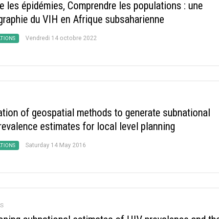
re les épidémies, Comprendre les populations : une
raphie du VIH en Afrique subsaharienne
Vendredi 14 octobre 2022
ATIONS
ation of geospatial methods to generate subnational
evalence estimates for local level planning
Saturday 14 May 2016
ATIONS
S