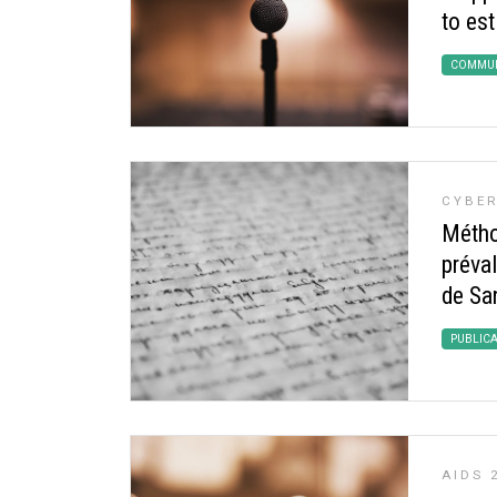
to est
COMMUN
CYBE
Métho
préva
de Sa
PUBLIC
AIDS 