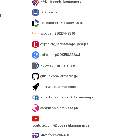
HAL :
joseph-larmarange
IRD Horizon
l
ResearcherID:
I-5889-2015
,
scopus :
26023442300
ceped.org/
larmarange-joseph
scholar :
pQDKEIUAAAAJ
PubMed :
larmarange
github.com/
larmarange
r-universe/
larmarange
R packages:
Joseph Larmarange
contrib.spip.net/
Joseph
youtube.com/
@JosephLarmarange
idref.fr/
123902460