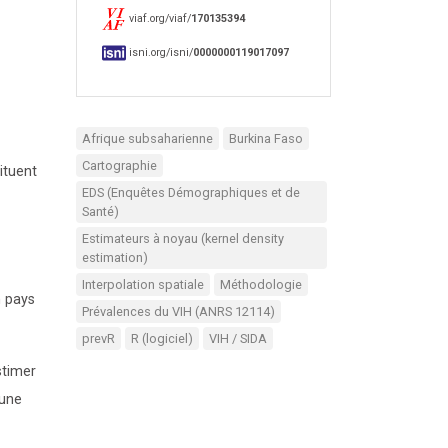
viaf.org/viaf/
170135394
isni.org/isni/
0000000119017097
Afrique subsaharienne
Burkina Faso
Cartographie
ituent
EDS (Enquêtes Démographiques et de
Santé)
Estimateurs à noyau (kernel density
estimation)
Interpolation spatiale
Méthodologie
n pays
Prévalences du VIH (ANRS 12114)
prevR
R (logiciel)
VIH / SIDA
stimer
 une