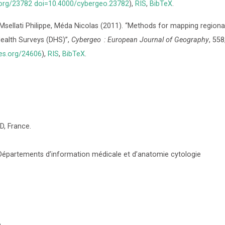
.org/23782 doi=10.4000/cybergeo.23782
)
,
RIS
,
BibTeX
.
sellati Philippe, Méda Nicolas
(2011)
.
“Methods for mapping regiona
ealth Surveys (DHS)”
,
Cybergeo : European Journal of Geography
,
558
ues.org/24606
)
,
RIS
,
BibTeX
.
D, France.
 Départements d’information médicale et d’anatomie cytologie
.