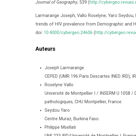
Journal of Geography
,
539
(
http://cybergeo.revues
Larmarange Joseph, Vallo Roselyne, Yaro Seydou, M
trends of HIV prevalence from Demographic and H
doi:
10.4000/cybergeo.24606
(
http://cybergeo.rev
Auteurs
Joseph Larmarange
CEPED (UMR 196 Paris Descartes INED IRD), IR
Roselyne Vallo
Université de Montpellier I / INSERM U 1058 /
pathologiques, CHU Montpellier, France.
Seydou Yaro
Centre Muraz, Burkina Faso.
Philippe Msellati
UMI 233 IRD/Université de Montpellier I, France