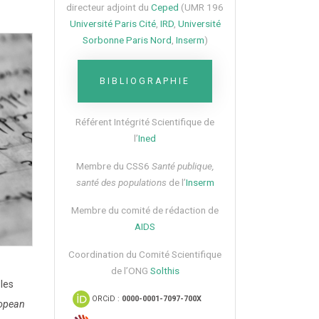
directeur adjoint du
Ceped
(UMR 196
Université Paris Cité
,
IRD
,
Université
Sorbonne Paris Nord
,
Inserm
)
BIBLIOGRAPHIE
Référent Intégrité Scientifique de
l’
Ined
Membre du CSS6​
Santé publique,
santé des populations
de l’
Inserm
Membre du comité de rédaction de
AIDS
Coordination du Comité Scientifique
de l’ONG
Solthis
les
ORCiD :
0000-0001-7097-700X
ropean