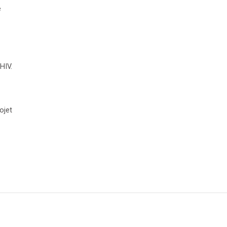
e
HIV.
ojet