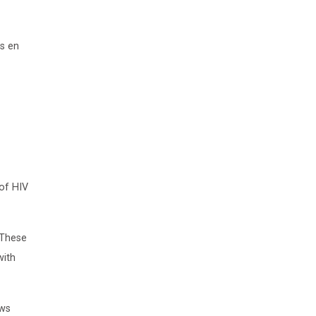
ys en
 of HIV
 These
with
ows