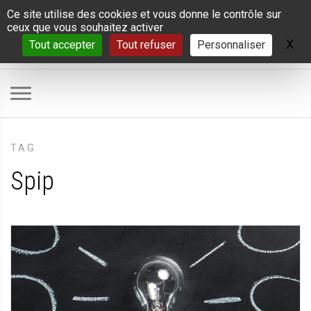
Panneau de gestion des cookies
Ce site utilise des cookies et vous donne le contrôle sur
ceux que vous souhaitez activer
X
Ma
Tout accepter
Tout refuser
Personnaliser
TAG
Spip