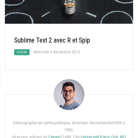
Sublime Text 2 avec R et Spip
Mercredi 5 décembre 2012
DIVERS
Démographe en santé publique, directeur de recherche HDR à
l’IRD,
directeur adjoint du
Ceped
(UMR 196
Université Paris Cité
,
IRD
,