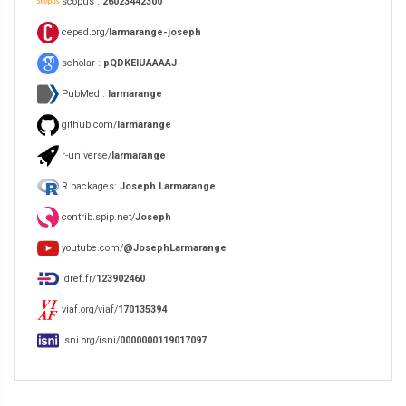
scopus :
26023442300
ceped.org/
larmarange-joseph
scholar :
pQDKEIUAAAAJ
PubMed :
larmarange
github.com/
larmarange
r-universe/
larmarange
R packages:
Joseph Larmarange
contrib.spip.net/
Joseph
youtube.com/
@JosephLarmarange
idref.fr/
123902460
viaf.org/viaf/
170135394
isni.org/isni/
0000000119017097