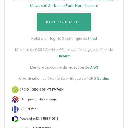
Université Sorbonne Paris Nord
,
Inserm
)
BIBLIOGRAPHIE
Référent Intégrité Scientifique de l’
Ined
Membre du CSS6​
Santé publique, santé des populations
de
l’
Inserm
Membre du comité de rédaction de
AIDS
Coordination du Comité Scientifique de l’ONG
Solthis
ORCiD :
0000-0001-7097-700X
HAL :
joseph-larmarange
IRD Horizon
ResearcherID:
I-5889-2015