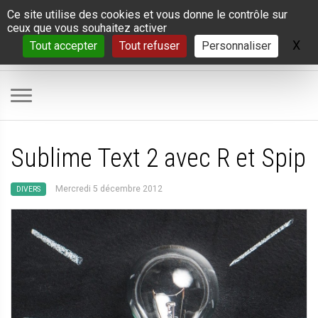
Panneau de gestion des cookies
Ce site utilise des cookies et vous donne le contrôle sur
ceux que vous souhaitez activer
X
Ma
Tout accepter
Tout refuser
Personnaliser
Sublime Text 2 avec R et Spip
Mercredi 5 décembre 2012
DIVERS