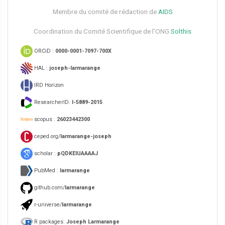
Membre du comité de rédaction de
AIDS
Coordination du Comité Scientifique de l’ONG
Solthis
ORCiD :
0000-0001-7097-700X
HAL :
joseph-larmarange
IRD Horizon
ResearcherID:
I-5889-2015
scopus :
26023442300
ceped.org/
larmarange-joseph
scholar :
pQDKEIUAAAAJ
PubMed :
larmarange
github.com/
larmarange
r-universe/
larmarange
R packages:
Joseph Larmarange