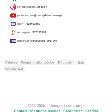
contrib.spip.net/
Joseph
youtube.com/
@JosephLarmarange
idref.fr/
123902460
viaf.org/viaf/
170135394
isni.org/isni/
0000000119017097
Astuces
Programmation / Code
R (logiciel)
Spip
Sublime Text
2002-2026 — Joseph Larmarange
Contact
|
Mentions légales
|
Catégories
|
Crédits