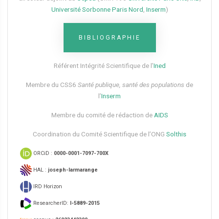
Université Sorbonne Paris Nord
,
Inserm
)
BIBLIOGRAPHIE
Référent Intégrité Scientifique de l’
Ined
Membre du CSS6​
Santé publique, santé des populations
de
l’
Inserm
Membre du comité de rédaction de
AIDS
Coordination du Comité Scientifique de l’ONG
Solthis
ORCiD :
0000-0001-7097-700X
HAL :
joseph-larmarange
IRD Horizon
ResearcherID:
I-5889-2015