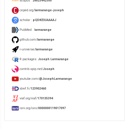
scopus :
26023442300
ceped.org/
larmarange-joseph
scholar :
pQDKEIUAAAAJ
PubMed :
larmarange
github.com/
larmarange
r-universe/
larmarange
R packages:
Joseph Larmarange
contrib.spip.net/
Joseph
youtube.com/
@JosephLarmarange
idref.fr/
123902460
viaf.org/viaf/
170135394
isni.org/isni/
0000000119017097