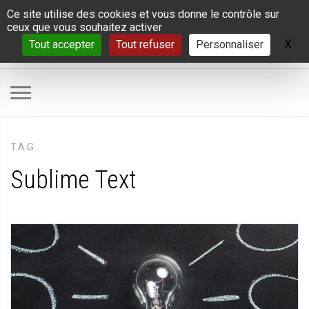
Panneau de gestion des cookies
Ce site utilise des cookies et vous donne le contrôle sur
ceux que vous souhaitez activer
X
Ma
Tout accepter
Tout refuser
Personnaliser
TAG
Sublime Text