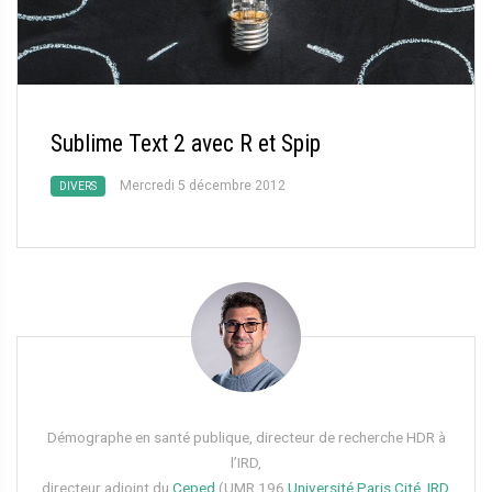
Sublime Text 2 avec R et Spip
Mercredi 5 décembre 2012
DIVERS
Démographe en santé publique, directeur de recherche HDR à
l’IRD,
directeur adjoint du
Ceped
(UMR 196
Université Paris Cité
,
IRD
,