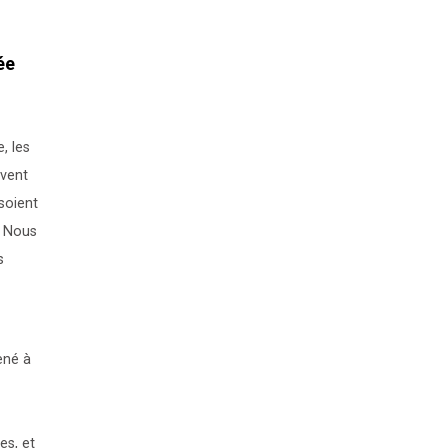
ée
, les
uvent
 soient
. Nous
s
ené à
es, et