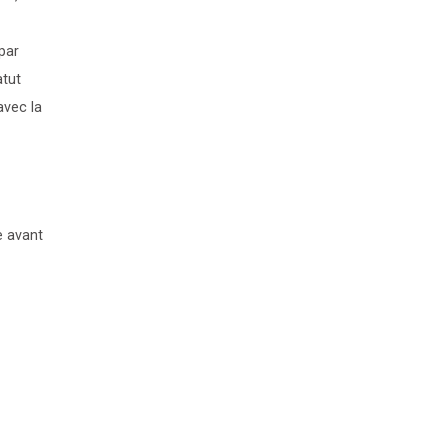
par
atut
avec la
e avant