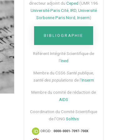
directeur adjoint du
Ceped
(UMR 196
Université Paris Cité
,
IRD
,
Université
Sorbonne Paris Nord
,
Inserm
)
BIBLIOGRAPHIE
Référent Intégrité Scientifique de
l’
Ined
Membre du CSS6​
Santé publique,
santé des populations
de l’
Inserm
Membre du comité de rédaction de
AIDS
Coordination du Comité Scientifique
de l’ONG
Solthis
ORCiD :
0000-0001-7097-700X