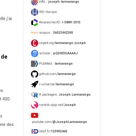
HAL :
joseph-larmarange
IRD Horizon
lle j’ai
ResearcherID:
I-5889-2015
scopus :
26023442300
ceped.org/
larmarange-joseph
scholar :
pQDKEIUAAAAJ
 de
PubMed :
larmarange
github.com/
larmarange
r-universe/
larmarange
es.
R packages:
Joseph Larmarange
t 400
contrib.spip.net/
Joseph
ès
youtube.com/
@JosephLarmarange
ine des
idref.fr/
123902460