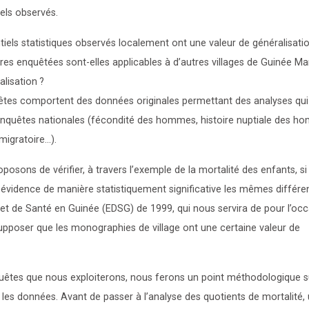
iels observés.
ntiels statistiques observés localement ont une valeur de généralisati
es enquêtées sont-elles applicables à d’autres villages de Guinée Ma
alisation
?
uêtes comportent des données originales permettant des analyses qui
enquêtes nationales (fécondité des hommes, histoire nuptiale des 
migratoire…).
sons de vérifier, à travers l’exemple de la mortalité des enfants, si 
idence de manière statistiquement significative les mêmes différen
t de Santé en Guinée (EDSG) de 1999, qui nous servira de pour l’oc
 supposer que les monographies de village ont une certaine valeur de
quêtes que nous exploiterons, nous ferons un point méthodologique s
es données. Avant de passer à l’analyse des quotients de mortalité,