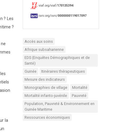
viaf.org/viaf/
170135394
isni.org/isni/
0000000119017097
on
? Les
ritime
?
Accès aux soins
 ne
Afrique subsaharienne
hommes
EDS (Enquêtes Démographiques et de
Santé)
Guinée
Itinéraires thérapeutiques
les
Mesure des indicateurs
tiels
Monographies de village
Mortalité
casion
Mortalité infanto-juvénile
Pauvreté
Population, Pauvreté & Environnement en
Guinée Maritime
Ressources économiques
ur la
 un