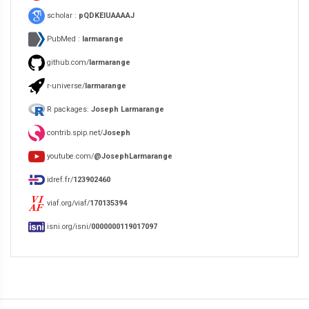
scholar :
pQDKEIUAAAAJ
PubMed :
larmarange
github.com/
larmarange
r-universe/
larmarange
R packages:
Joseph Larmarange
contrib.spip.net/
Joseph
youtube.com/
@JosephLarmarange
idref.fr/
123902460
viaf.org/viaf/
170135394
isni.org/isni/
0000000119017097