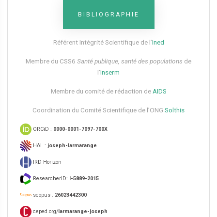
BIBLIOGRAPHIE
Référent Intégrité Scientifique de l’
Ined
Membre du CSS6​
Santé publique, santé des populations
de
l’
Inserm
Membre du comité de rédaction de
AIDS
Coordination du Comité Scientifique de l’ONG
Solthis
ORCiD :
0000-0001-7097-700X
HAL :
joseph-larmarange
IRD Horizon
ResearcherID:
I-5889-2015
scopus :
26023442300
ceped.org/
larmarange-joseph