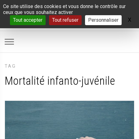
Panneau de gestion des cookies
Ce site utilise des cookies et vous donne le contrôle sur
ceux que vous souhaitez activer
X
Ma
Tout accepter
Tout refuser
Personnaliser
TAG
Mortalité infanto-juvénile