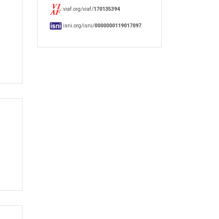
viaf.org/viaf/
170135394
isni.org/isni/
0000000119017097