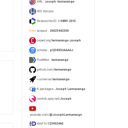
HAL :
joseph-larmarange
IRD Horizon
ResearcherID:
I-5889-2015
scopus :
26023442300
ceped.org/
larmarange-joseph
scholar :
pQDKEIUAAAAJ
PubMed :
larmarange
github.com/
larmarange
r-universe/
larmarange
R packages:
Joseph Larmarange
contrib.spip.net/
Joseph
youtube.com/
@JosephLarmarange
idref.fr/
123902460