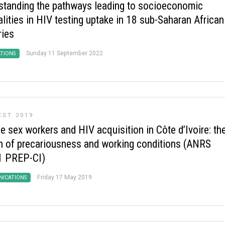
standing the pathways leading to socioeconomic
lities in HIV testing uptake in 18 sub-Saharan African
ries
Sunday 11 September 2022
ATIONS
EST 2019
e sex workers and HIV acquisition in Côte d’Ivoire: th
n of precariousness and working conditions (ANRS
 PREP-CI)
Friday 17 May 2019
ICATIONS