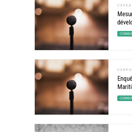
CEPED
Mesur
dével
COMMUN
CERPO
Enquê
Marit
COMMUN