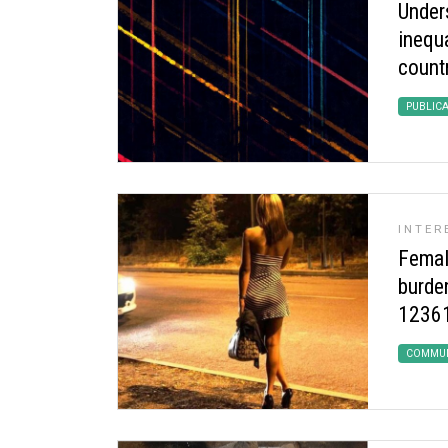
Under
inequa
count
PUBLIC
INTER
Femal
burde
12361
COMMUN