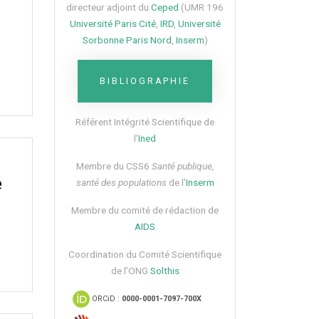
directeur adjoint du
Ceped
(UMR 196
Université Paris Cité
,
IRD
,
Université
Sorbonne Paris Nord
,
Inserm
)
BIBLIOGRAPHIE
Référent Intégrité Scientifique de
l’
Ined
Membre du CSS6​
Santé publique,
e
santé des populations
de l’
Inserm
Membre du comité de rédaction de
AIDS
Coordination du Comité Scientifique
de l’ONG
Solthis
ORCiD :
0000-0001-7097-700X