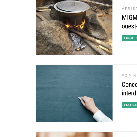
AFRIS
MIGMA
ouest
PROJET
POPIN
Concep
interd
ENSEIG