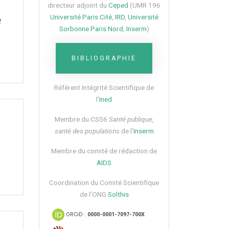
directeur adjoint du
Ceped
(UMR 196
Université Paris Cité
,
IRD
,
Université
e
Sorbonne Paris Nord
,
Inserm
)
BIBLIOGRAPHIE
Référent Intégrité Scientifique de
l’
Ined
Membre du CSS6​
Santé publique,
santé des populations
de l’
Inserm
Membre du comité de rédaction de
AIDS
Coordination du Comité Scientifique
de l’ONG
Solthis
ORCiD :
0000-0001-7097-700X