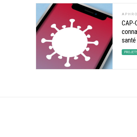
APHRO
CAP-C
conna
santé
PROJET