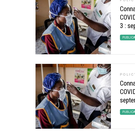
POLIC
Conna
COVID
3 : s
PUBLIC
POLIC
Conna
COVID
septe
PUBLIC