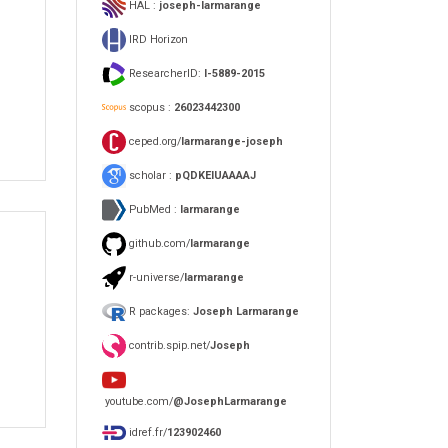
HAL :
joseph-larmarange
IRD Horizon
ResearcherID:
I-5889-2015
scopus :
26023442300
ceped.org/
larmarange-joseph
scholar :
pQDKEIUAAAAJ
PubMed :
larmarange
github.com/
larmarange
r-universe/
larmarange
R packages:
Joseph Larmarange
contrib.spip.net/
Joseph
youtube.com/
@JosephLarmarange
idref.fr/
123902460