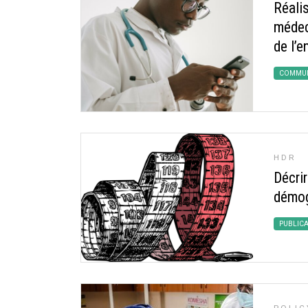
Réali
médec
de l’
COMMUN
HDR
Décri
démog
PUBLIC