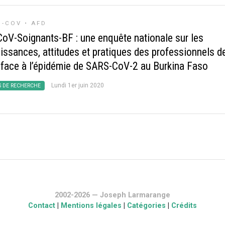
-COV • AFD
oV-Soignants-BF : une enquête nationale sur les
issances, attitudes et pratiques des professionnels d
 face à l’épidémie de SARS-CoV-2 au Burkina Faso
Lundi 1er juin 2020
S DE RECHERCHE
2002-2026 — Joseph Larmarange
Contact
|
Mentions légales
|
Catégories
|
Crédits