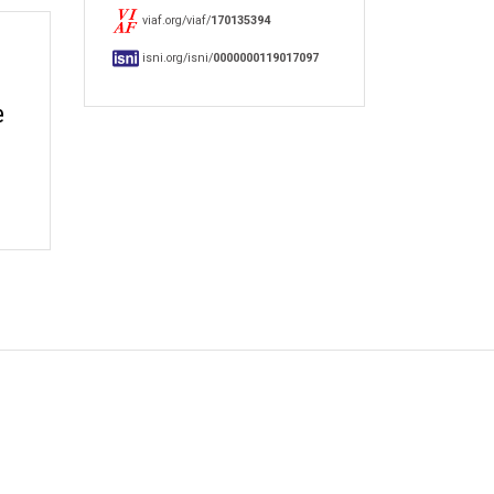
viaf.org/viaf/
170135394
isni.org/isni/
0000000119017097
e