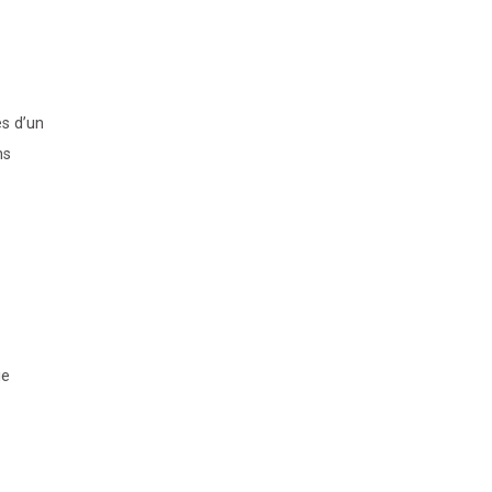
ès d’un
ns
ie