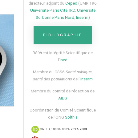
directeur adjoint du
Ceped
(UMR 196
Université Paris Cité
,
IRD
,
Université
Sorbonne Paris Nord
,
Inserm
)
BIBLIOGRAPHIE
Référent Intégrité Scientifique de
l’
Ined
Membre du CSS6​
Santé publique,
santé des populations
de l’
Inserm
Membre du comité de rédaction de
AIDS
Coordination du Comité Scientifique
de l’ONG
Solthis
ORCiD :
0000-0001-7097-700X