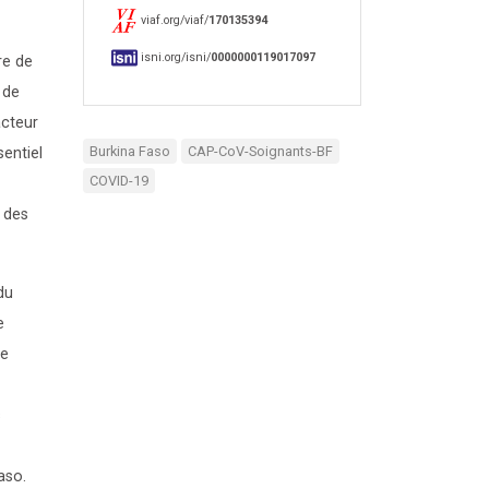
viaf.org/viaf/
170135394
isni.org/isni/
0000000119017097
re de
 de
acteur
Burkina Faso
CAP-CoV-Soignants-BF
sentiel
COVID-19
r des
du
e
te
s
aso.