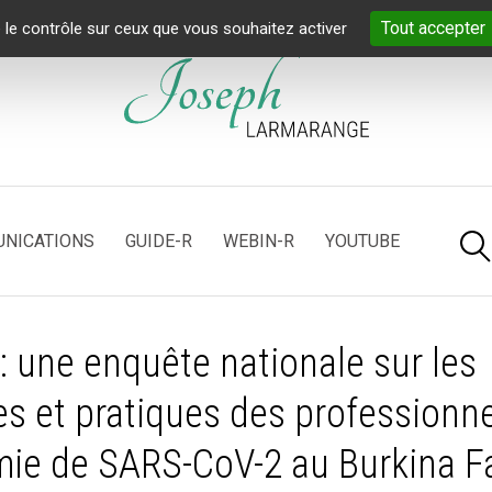
Tout accepter
 le contrôle sur ceux que vous souhaitez activer
NICATIONS
GUIDE-R
WEBIN-R
YOUTUBE
 une enquête nationale sur les
es et pratiques des professionn
émie de SARS-CoV-2 au Burkina F