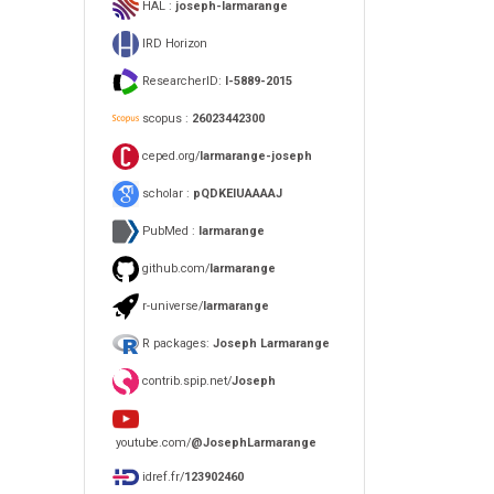
HAL :
joseph-larmarange
IRD Horizon
ResearcherID:
I-5889-2015
scopus :
26023442300
ceped.org/
larmarange-joseph
scholar :
pQDKEIUAAAAJ
PubMed :
larmarange
github.com/
larmarange
r-universe/
larmarange
R packages:
Joseph Larmarange
contrib.spip.net/
Joseph
youtube.com/
@JosephLarmarange
idref.fr/
123902460