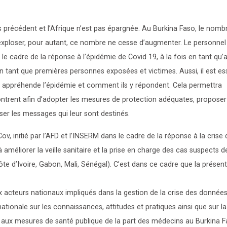
s précédent et l’Afrique n’est pas épargnée. Au Burkina Faso, le nomb
exploser, pour autant, ce nombre ne cesse d’augmenter. Le personnel
le cadre de la réponse à l’épidémie de Covid 19, à la fois en tant qu’
en tant que premières personnes exposées et victimes. Aussi, il est es
ppréhende l’épidémie et comment ils y répondent. Cela permettra
rencontrent afin d’adopter les mesures de protection adéquates, propose
ser les messages qui leur sont destinés.
 initié par l’AFD et l’INSERM dans le cadre de la réponse à la crise 
 à améliorer la veille sanitaire et la prise en charge des cas suspects d
te d’Ivoire, Gabon, Mali, Sénégal). C’est dans ce cadre que la présen
aux acteurs nationaux impliqués dans la gestion de la crise des donnée
nationale sur les connaissances, attitudes et pratiques ainsi que sur la
e aux mesures de santé publique de la part des médecins au Burkina F