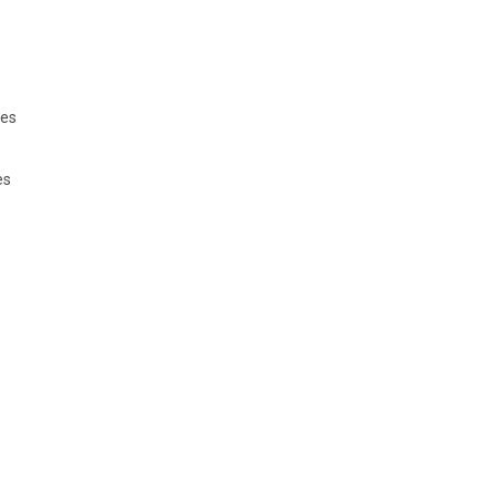
des
es