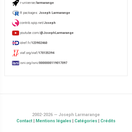
r-universe/
larmarange
R packages:
Joseph Larmarange
contrib.spip.net/
Joseph
youtube.com/
@JosephLarmarange
idref.fr/
123902460
viaf.org/viaf/
170135394
isni.org/isni/
0000000119017097
2002-2026 — Joseph Larmarange
Contact
|
Mentions légales
|
Catégories
|
Crédits