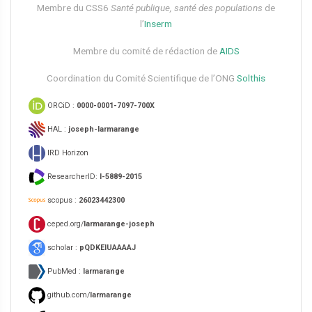
Membre du CSS6​
Santé publique, santé des populations
de
l’
Inserm
Membre du comité de rédaction de
AIDS
Coordination du Comité Scientifique de l’ONG
Solthis
ORCiD :
0000-0001-7097-700X
HAL :
joseph-larmarange
IRD Horizon
ResearcherID:
I-5889-2015
scopus :
26023442300
ceped.org/
larmarange-joseph
scholar :
pQDKEIUAAAAJ
PubMed :
larmarange
github.com/
larmarange