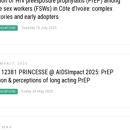
ion of HIV preexposure prophylaxis (PrEP) among
e sex workers (FSWs) in Côte d’Ivoire: complex
tories and early adopters
Tuesday 15 July 2025
ICATIONS
IMPACT 2025
 12381 PRINCESSE @ AIDSImpact 2025: PrEP
ion & perceptions of long acting PrEP
Friday 30 May 2025
ICATIONS
E MAG’