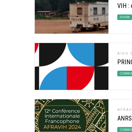
VIH :
DIVERS
AIDS 
PRINC
COMMUN
AFRAV
ANRS
COMMUN