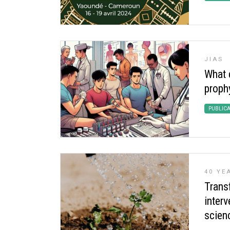
JIAS
What 
proph
PUBLIC
40 YE
Transf
inter
scien