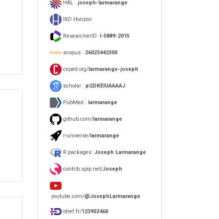
HAL :
joseph-larmarange
IRD Horizon
ResearcherID:
I-5889-2015
scopus :
26023442300
ceped.org/
larmarange-joseph
scholar :
pQDKEIUAAAAJ
PubMed :
larmarange
github.com/
larmarange
r-universe/
larmarange
R packages:
Joseph Larmarange
contrib.spip.net/
Joseph
youtube.com/
@JosephLarmarange
idref.fr/
123902460