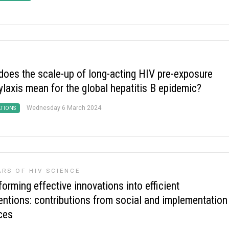
does the scale-up of long-acting HIV pre-exposure
ylaxis mean for the global hepatitis B epidemic?
Wednesday 6 March 2024
ATIONS
ARS OF HIV SCIENCE
orming effective innovations into efficient
ventions: contributions from social and implementation
ces