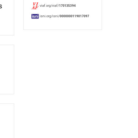
s
viaf.org/viaf/
170135394
isni.org/isni/
0000000119017097