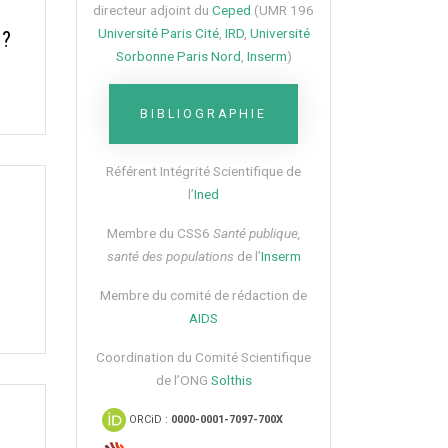
directeur adjoint du
Ceped
(UMR 196
Université Paris Cité
,
IRD
,
Université
?
Sorbonne Paris Nord
,
Inserm
)
BIBLIOGRAPHIE
Référent Intégrité Scientifique de
l’
Ined
Membre du CSS6​
Santé publique,
santé des populations
de l’
Inserm
Membre du comité de rédaction de
AIDS
Coordination du Comité Scientifique
de l’ONG
Solthis
ORCiD :
0000-0001-7097-700X