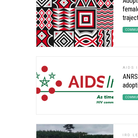
Adopt
femal
trajec
COMMUN
AIDS 
ANRS
adopt
COMMUN
IRD L