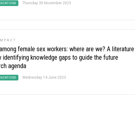
Thursday 30 November 2023
ICATIONS
IMPACT
among female sex workers: where are we? A literature
w identifying knowledge gaps to guide the future
rch agenda
Wednesday 14 June 2023
ICATIONS