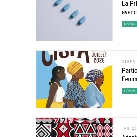
La Pr
avancé
DIVERS
CISFA
Partic
Femme
COMMUN
IAS 2