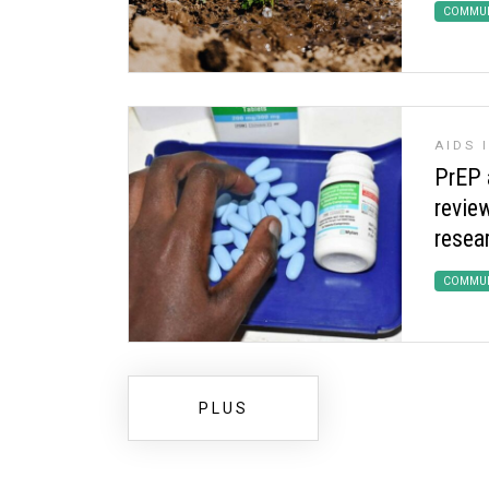
COMMUN
AIDS 
PrEP 
revie
resea
COMMUN
PLUS