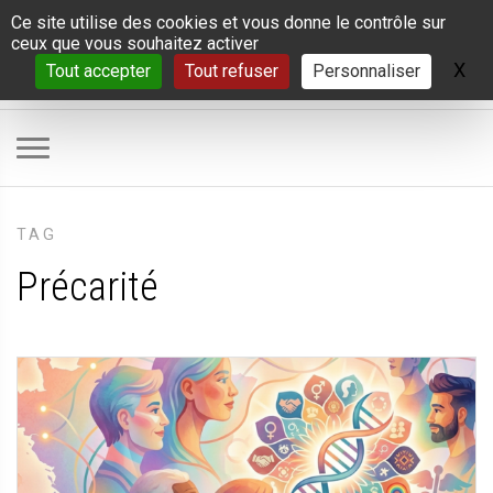
Panneau de gestion des cookies
Ce site utilise des cookies et vous donne le contrôle sur
ceux que vous souhaitez activer
X
Ma
Tout accepter
Tout refuser
Personnaliser
TAG
Précarité