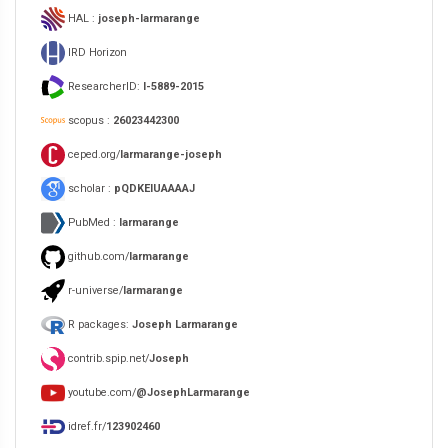
HAL :
joseph-larmarange
IRD Horizon
ResearcherID:
I-5889-2015
scopus :
26023442300
ceped.org/
larmarange-joseph
scholar :
pQDKEIUAAAAJ
PubMed :
larmarange
github.com/
larmarange
r-universe/
larmarange
R packages:
Joseph Larmarange
contrib.spip.net/
Joseph
youtube.com/
@JosephLarmarange
idref.fr/
123902460