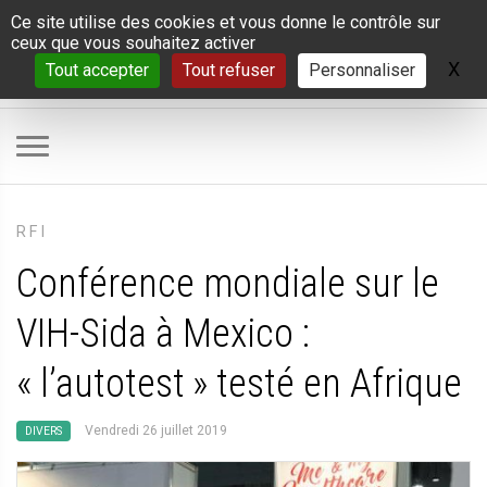
Panneau de gestion des cookies
Ce site utilise des cookies et vous donne le contrôle sur
ceux que vous souhaitez activer
X
Ma
Tout accepter
Tout refuser
Personnaliser
RFI
Conférence mondiale sur le
VIH-Sida à Mexico :
«
l’autotest
» testé en Afrique
Vendredi 26 juillet 2019
DIVERS