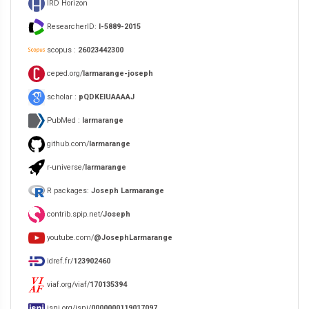
IRD Horizon
ResearcherID:
I-5889-2015
scopus :
26023442300
ceped.org/
larmarange-joseph
scholar :
pQDKEIUAAAAJ
PubMed :
larmarange
github.com/
larmarange
r-universe/
larmarange
R packages:
Joseph Larmarange
contrib.spip.net/
Joseph
youtube.com/
@JosephLarmarange
idref.fr/
123902460
viaf.org/viaf/
170135394
isni.org/isni/
0000000119017097