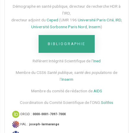
Démographe en santé publique, directeur de recherche HDR à
l’IRD,
directeur adjoint du
Ceped
(UMR 196
Université Paris Cité
,
IRD
,
Université Sorbonne Paris Nord
,
Inserm
)
BIBLIOGRAPHIE
Référent Intégrité Scientifique de l’
Ined
Membre du CSS6​
Santé publique, santé des populations
de
l’
Inserm
Membre du comité de rédaction de
AIDS
Coordination du Comité Scientifique de l’ONG
Solthis
ORCiD :
0000-0001-7097-700X
HAL :
joseph-larmarange