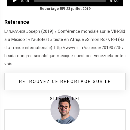
Current
Total
00:00
01:20
Player
time
duration
Reportage RFI 23 juillet 2019
Référence
Larmarange
Joseph (2019) « Conférence mondiale sur le VIH-Sid
a à Mexico : « l'autotest » testé en Afrique »Simon
Rozé
, RFI (Ra
dio france internationale). http://www.rfi.fr/science/20190723-vi
h-sida-congres-scientifique-mexique-questions-venezuela-cote-i
voire.
RETROUVEZ CE REPORTAGE SUR LE
SITE DE RFI