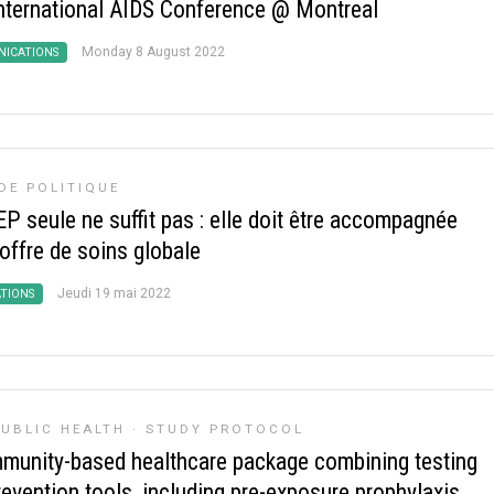
nternational AIDS Conference @ Montreal
Monday 8 August 2022
ICATIONS
DE POLITIQUE
P seule ne suffit pas : elle doit être accompagnée
offre de soins globale
Jeudi 19 mai 2022
ATIONS
UBLIC HEALTH
·
STUDY PROTOCOL
munity-based healthcare package combining testing
revention tools, including pre-exposure prophylaxis