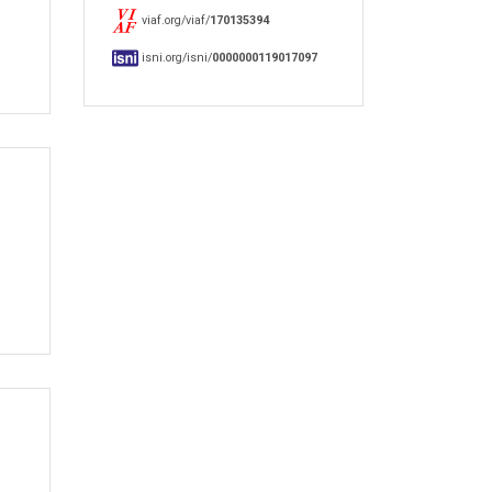
viaf.org/viaf/
170135394
isni.org/isni/
0000000119017097