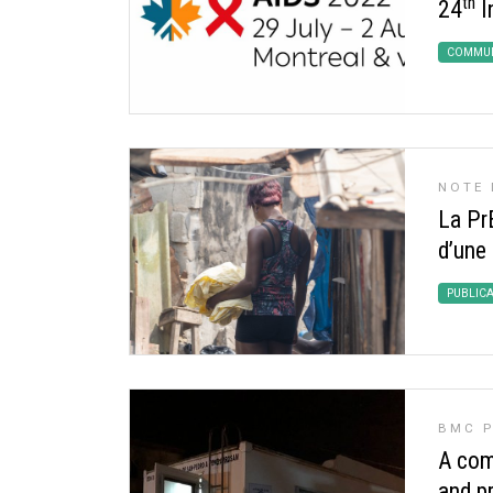
th
24
I
COMMUN
NOTE 
La PrE
d’une 
PUBLIC
BMC P
A com
and p