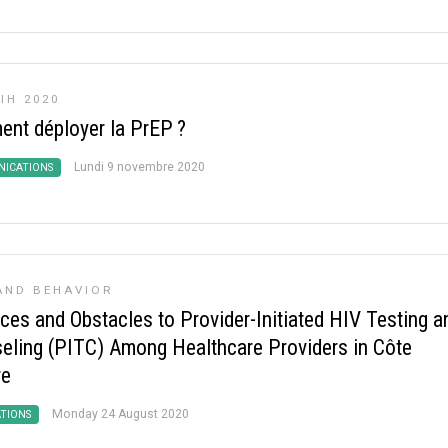
IH 2020
nt déployer la PrEP
?
Lundi 9 novembre 2020
ICATIONS
AND BEHAVIOR
ices and Obstacles to Provider-Initiated HIV Testing a
eling (PITC) Among Healthcare Providers in Côte
re
Monday 24 August 2020
ATIONS