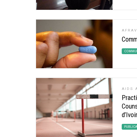
AFRAV
Comme
COMMUN
AIDS 
Pract
Couns
d’Ivoi
PUBLIC