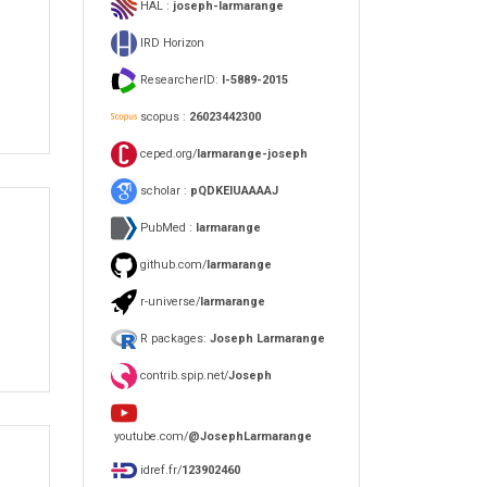
HAL :
joseph-larmarange
IRD Horizon
ResearcherID:
I-5889-2015
scopus :
26023442300
ceped.org/
larmarange-joseph
scholar :
pQDKEIUAAAAJ
PubMed :
larmarange
github.com/
larmarange
r-universe/
larmarange
R packages:
Joseph Larmarange
contrib.spip.net/
Joseph
youtube.com/
@JosephLarmarange
idref.fr/
123902460