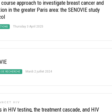
e course approach to investigate breast cancer and
ion in the greater Paris area: the SENOVIE study
col
Thursday 3 April 2025
ATIONS
VIE
Mardi 2 juillet 2024
S DE RECHERCHE
ANCET HIV
s in HIV testing, the treatment cascade, and HIV