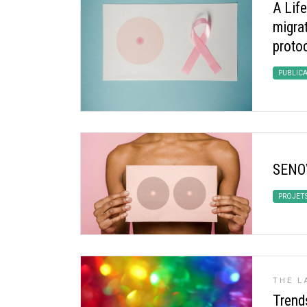
A Lif
migrat
proto
PUBLIC
SENO
PROJET
THE L
Trend