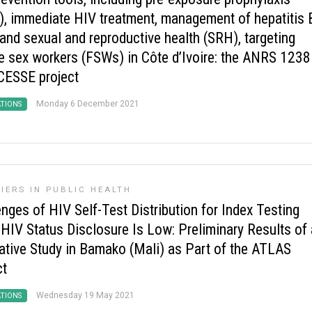
), immediate HIV treatment, management of hepatitis 
 and sexual and reproductive health (SRH), targeting
e sex workers (FSWs) in Côte d’Ivoire: the ANRS 123
ESSE project
Monday 6 December 2021
ATIONS
IERS IN PUBLIC HEALTH
nges of HIV Self-Test Distribution for Index Testing
HIV Status Disclosure Is Low: Preliminary Results of 
tative Study in Bamako (Mali) as Part of the ATLAS
ct
Wednesday 19 May 2021
ATIONS