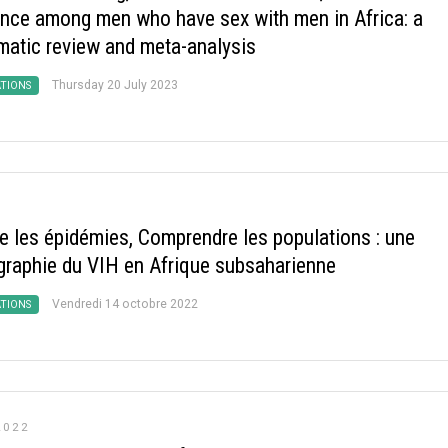
ence among men who have sex with men in Africa: a
matic review and meta-analysis
Thursday 20 July 2023
ATIONS
re les épidémies, Comprendre les populations : une
raphie du VIH en Afrique subsaharienne
Vendredi 14 octobre 2022
ATIONS
2022