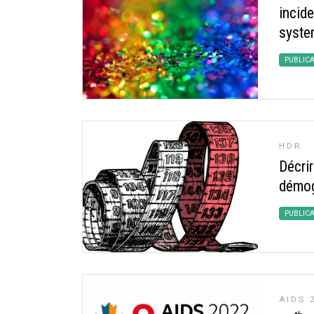
incid
syste
PUBLIC
HDR
Décri
démog
PUBLIC
AIDS 