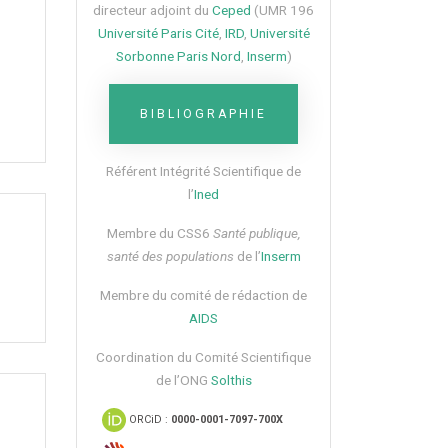
directeur adjoint du
Ceped
(UMR 196
Université Paris Cité
,
IRD
,
Université
Sorbonne Paris Nord
,
Inserm
)
BIBLIOGRAPHIE
Référent Intégrité Scientifique de
l’
Ined
Membre du CSS6​
Santé publique,
santé des populations
de l’
Inserm
Membre du comité de rédaction de
AIDS
Coordination du Comité Scientifique
de l’ONG
Solthis
ORCiD :
0000-0001-7097-700X