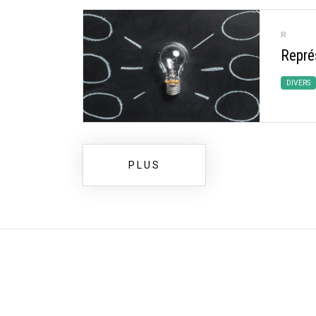
R
Représ
DIVERS
PLUS