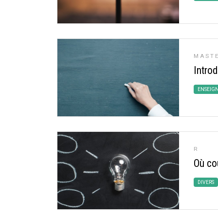
MASTE
Introd
ENSEIG
R
Où co
DIVERS