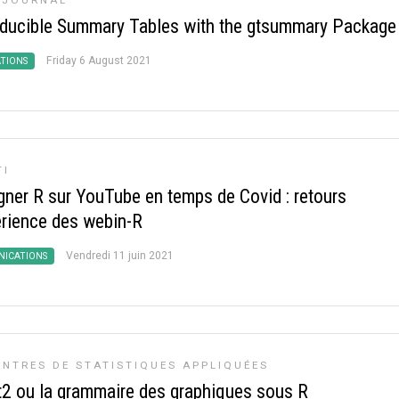
 JOURNAL
ducible Summary Tables with the gtsummary Package
Friday 6 August 2021
ATIONS
TI
gner R sur YouTube en temps de Covid : retours
érience des webin-R
Vendredi 11 juin 2021
ICATIONS
NTRES DE STATISTIQUES APPLIQUÉES
t2 ou la grammaire des graphiques sous R