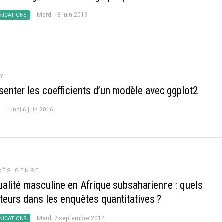
Mardi 18 juin 2019
ICATIONS
Y
senter les coefficients d’un modèle avec ggplot2
Lundi 6 juin 2016
ÈS GENRE
ualité masculine en Afrique subsaharienne : quels
ateurs dans les enquêtes quantitatives
?
Mardi 2 septembre 2014
ICATIONS