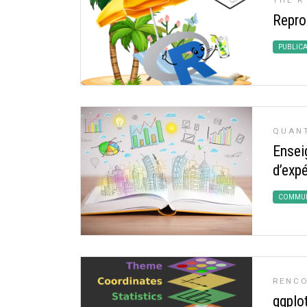
THE R
Repro
PUBLIC
QUAN
Ensei
d’exp
COMMUN
RENCO
ggplo