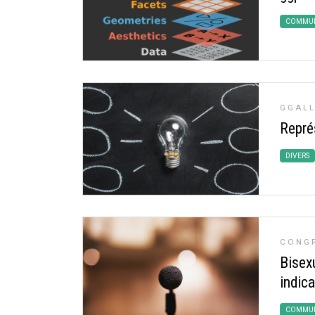
COMMUN
GGALL
Repré
DIVERS
CONGR
Bisex
indic
COMMUN