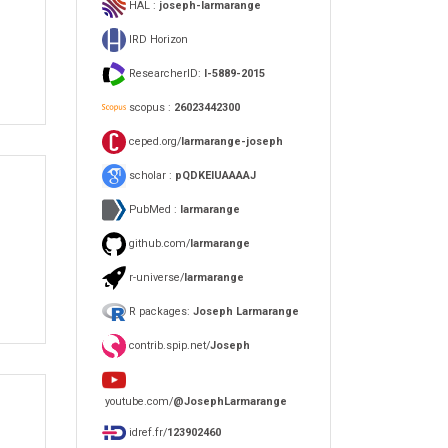
HAL :
joseph-larmarange
IRD Horizon
ResearcherID:
I-5889-2015
scopus :
26023442300
ceped.org/
larmarange-joseph
scholar :
pQDKEIUAAAAJ
PubMed :
larmarange
github.com/
larmarange
r-universe/
larmarange
R packages:
Joseph Larmarange
contrib.spip.net/
Joseph
youtube.com/
@JosephLarmarange
idref.fr/
123902460