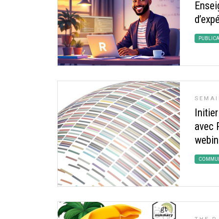
Ensei
d’exp
PUBLIC
SEMAI
Initi
avec R
webin
COMMUN