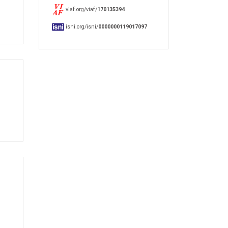
viaf.org/viaf/
170135394
isni.org/isni/
0000000119017097