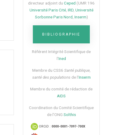
directeur adjoint du
Ceped
(UMR 196
Université Paris Cité
,
IRD
,
Université
Sorbonne Paris Nord
,
Inserm
)
BIBLIOGRAPHIE
Référent Intégrité Scientifique de
l’
Ined
Membre du CSS6​
Santé publique,
santé des populations
de l’
Inserm
Membre du comité de rédaction de
AIDS
Coordination du Comité Scientifique
de l’ONG
Solthis
ORCiD :
0000-0001-7097-700X