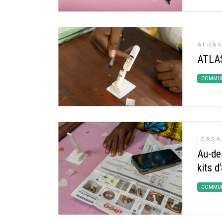
AFRAV
ATLA
COMMUN
ICASA
Au-del
kits d
COMMUN