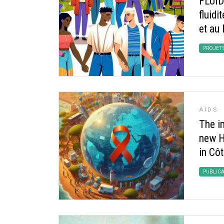
FLUI
fluidi
et au
PROJET
AIDS
The i
new H
in Côt
PUBLIC