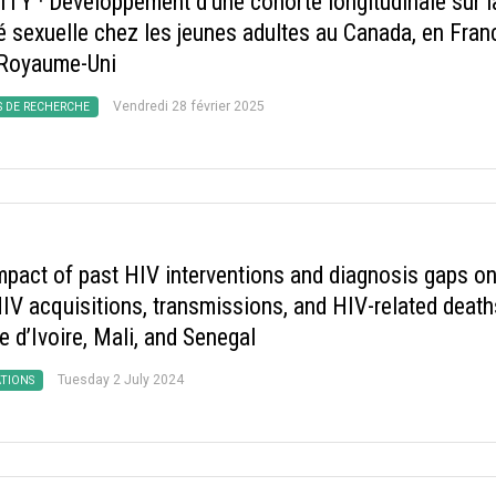
DITY
·
Développement d’une cohorte longitudinale sur l
té sexuelle chez les jeunes adultes au Canada, en Fran
 Royaume-Uni
Vendredi 28 février 2025
S DE RECHERCHE
mpact of past HIV interventions and diagnosis gaps o
IV acquisitions, transmissions, and HIV-related death
e d’Ivoire, Mali, and Senegal
Tuesday 2 July 2024
ATIONS