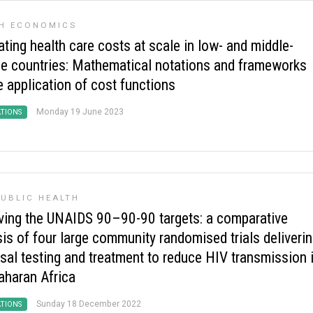
H ECONOMICS
ting health care costs at scale in low- and middle-
e countries: Mathematical notations and frameworks
e application of cost functions
Monday 19 June 2023
ATIONS
UBLIC HEALTH
ving the UNAIDS 90–90-90 targets: a comparative
is of four large community randomised trials deliveri
rsal testing and treatment to reduce HIV transmission 
aharan Africa
Sunday 18 December 2022
ATIONS