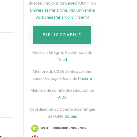
directeur adjoint du
Ceped
(UMR 196
Université Paris Cité
,
IRD
,
Université
Sorbonne Paris Nord
,
Inserm
)
BIBLIOGRAPHIE
Référent Intégrité Scientifique de
l’
Ined
l
Membre du CSS6​
Santé publique,
santé des populations
de l’
Inserm
Membre du comité de rédaction de
AIDS
Coordination du Comité Scientifique
de l’ONG
Solthis
ORCiD :
0000-0001-7097-700X