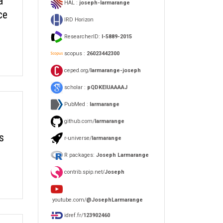
a
HAL :
joseph-larmarange
ce
IRD Horizon
ResearcherID:
I-5889-2015
scopus :
26023442300
ceped.org/
larmarange-joseph
scholar :
pQDKEIUAAAAJ
PubMed :
larmarange
n
github.com/
larmarange
s
r-universe/
larmarange
R packages:
Joseph Larmarange
contrib.spip.net/
Joseph
youtube.com/
@JosephLarmarange
idref.fr/
123902460