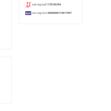
viaf.org/viaf/
170135394
isni.org/isni/
0000000119017097