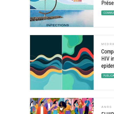
Prése
COMMUN
MEDRX
Compa
HIV i
epide
PUBLIC
ANRS