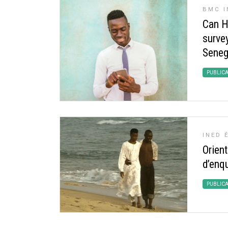
BMC I
Can HI
survey
Seneg
PUBLIC
INED 
Orient
d’enq
PUBLIC