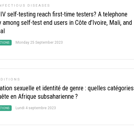
NFECTIOUS DISEASES
V self-testing reach first-time testers? A telephone
 among self-test end users in Côte d’Ivoire, Mali, and
al
Monday 25 September 2023
ATIONS
ÉDITIONS
ation sexuelle et identité de genre : quelles catégories
uête en Afrique subsaharienne
?
Lundi 4 septembre 2023
ATIONS