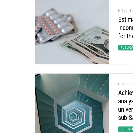
HEALT
Estima
incom
for th
PUBLIC
BMC P
Achie
analys
unive
sub-S
PUBLIC