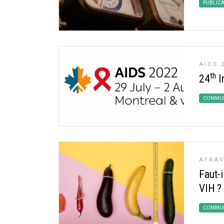
PUBLIC
AIDS 
th
24
I
COMMUN
AFRAV
Faut-i
VIH
?
COMMUN