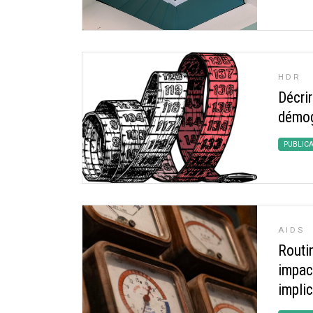
HDR
Décri
démog
PUBLIC
AIDS
Routi
impact
impli