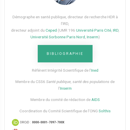
Démographe en santé publique, directeur de recherche HDR à
l’IRD,
directeur adjoint du
Ceped
(UMR 196
Université Paris Cité
,
IRD
,
Université Sorbonne Paris Nord
,
Inserm
)
BIBLIOGRAPHIE
Référent Intégrité Scientifique de l’
Ined
Membre du CSS6​
Santé publique, santé des populations
de
l’
Inserm
Membre du comité de rédaction de
AIDS
Coordination du Comité Scientifique de l’ONG
Solthis
ORCiD :
0000-0001-7097-700X