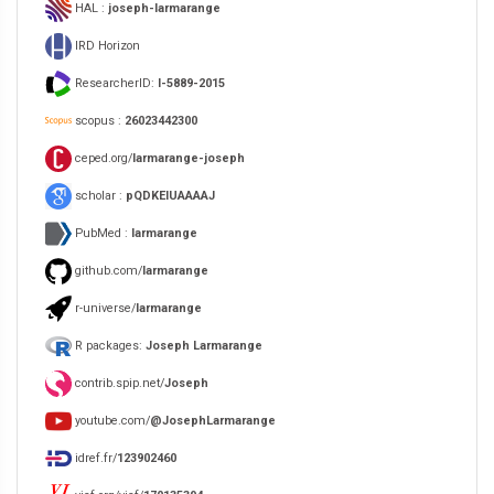
HAL :
joseph-larmarange
IRD Horizon
ResearcherID:
I-5889-2015
scopus :
26023442300
ceped.org/
larmarange-joseph
scholar :
pQDKEIUAAAAJ
PubMed :
larmarange
github.com/
larmarange
r-universe/
larmarange
R packages:
Joseph Larmarange
contrib.spip.net/
Joseph
youtube.com/
@JosephLarmarange
idref.fr/
123902460