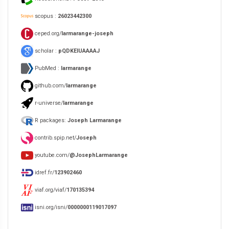
scopus :
26023442300
ceped.org/
larmarange-joseph
scholar :
pQDKEIUAAAAJ
PubMed :
larmarange
github.com/
larmarange
r-universe/
larmarange
R packages:
Joseph Larmarange
contrib.spip.net/
Joseph
youtube.com/
@JosephLarmarange
idref.fr/
123902460
viaf.org/viaf/
170135394
isni.org/isni/
0000000119017097