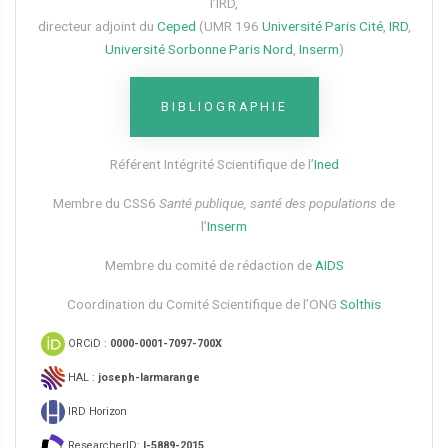
l’IRD,
directeur adjoint du
Ceped
(UMR 196
Université Paris Cité
,
IRD
,
Université Sorbonne Paris Nord
,
Inserm
)
BIBLIOGRAPHIE
Référent Intégrité Scientifique de l’
Ined
Membre du CSS6​
Santé publique, santé des populations
de
l’
Inserm
Membre du comité de rédaction de
AIDS
Coordination du Comité Scientifique de l’ONG
Solthis
ORCiD :
0000-0001-7097-700X
HAL :
joseph-larmarange
IRD Horizon
ResearcherID:
I-5889-2015