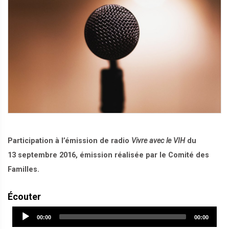
Participation à l’émission de radio
Vivre avec le VIH
du
13 septembre 2016, émission réalisée par le Comité des
Familles.
Écouter
Audio
Current
Total
00:00
00:00
Player
time
duration