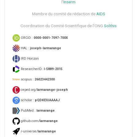
l’
Inserm
Membre du comité de rédaction de
AIDS
Coordination du Comité Scientifique de l’ONG
Solthis
ORCiD :
0000-0001-7097-700X
HAL :
joseph-larmarange
IRD Horizon
ResearcherID:
I-5889-2015
scopus :
26023442300
ceped.org/
larmarange-joseph
scholar :
pQDKEIUAAAAJ
PubMed :
larmarange
github.com/
larmarange
r-universe/
larmarange