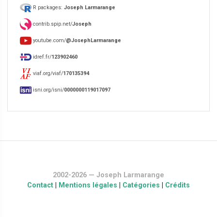
R packages:
Joseph Larmarange
contrib.spip.net/
Joseph
youtube.com/
@JosephLarmarange
idref.fr/
123902460
viaf.org/viaf/
170135394
isni.org/isni/
0000000119017097
2002-2026 — Joseph Larmarange
Contact
|
Mentions légales
|
Catégories
|
Crédits