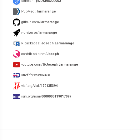
scholar :
pQDKEIUAAAAJ
PubMed :
larmarange
github.com/
larmarange
r-universe/
larmarange
R packages:
Joseph Larmarange
contrib.spip.net/
Joseph
youtube.com/
@JosephLarmarange
idref.fr/
123902460
viaf.org/viaf/
170135394
isni.org/isni/
0000000119017097