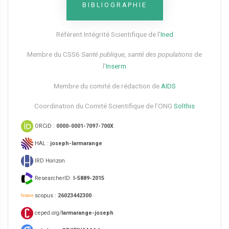
BIBLIOGRAPHIE
Référent Intégrité Scientifique de l’
Ined
Membre du CSS6​
Santé publique, santé des populations
de
l’
Inserm
Membre du comité de rédaction de
AIDS
Coordination du Comité Scientifique de l’ONG
Solthis
ORCiD :
0000-0001-7097-700X
HAL :
joseph-larmarange
IRD Horizon
ResearcherID:
I-5889-2015
scopus :
26023442300
ceped.org/
larmarange-joseph