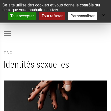
Panneau de gestion des cookies
Ce site utilise des cookies et vous donne le contrôle sur
ceux que vous souhaitez activer
X
Ma
Tout accepter
Tout refuser
Personnaliser
TAG
Identités sexuelles