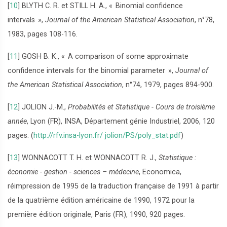
[
10
]
BLYTH C. R. et STILL H. A., «
Binomial confidence
intervals
»,
Journal of the American Statistical Association
, n°78,
1983, pages 108-116.
[
11
]
GOSH B. K., «
A comparison of some approximate
confidence intervals for the binomial parameter
»,
Journal of
the American Statistical Association
, n°74, 1979, pages 894-900.
[
12
]
JOLION J.-M.,
Probabilités et Statistique - Cours de troisième
année
, Lyon (FR), INSA, Département génie Industriel, 2006, 120
pages. (
http://rfv.insa-lyon.fr/ jolion/PS/poly_stat.pdf
)
[
13
]
WONNACOTT T. H. et WONNACOTT R. J.,
Statistique :
économie - gestion - sciences – médecine
, Economica,
réimpression de 1995 de la traduction française de 1991 à partir
de la quatrième édition américaine de 1990, 1972 pour la
première édition originale, Paris (FR), 1990, 920 pages.