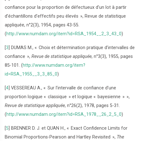
confiance pour la proportion de défectueux d’un lot à partir
d’échantillons d’effectifs peu élevés
», Revue de statistique
appliquée, n°2(3), 1954, pages 43-55.
(
http://www.numdam.org/item?id=RSA_1954__2_3_43_0
)
[
3
]
DUMAS M., «
Choix et détermination pratique d’intervalles de
confiance
»,
Revue de statistique appliquée
, n°3(3), 1955, pages
85-101. (
http://www.numdam.org/item?
id=RSA_1955__3_3_85_0
)
[
4
]
VESSEREAU A., «
Sur l’intervalle de confiance d’une
proportion logique «
classique
» et logique «
bayesienne
»
»,
Revue de statistique appliquée
, n°26(2), 1978, pages 5-31.
(
http://www.numdam.org/item?id=RSA_1978__26_2_5_0
)
[
5
]
BRENNER D. J. et QUAN H., «
Exact Confidence Limits for
Binomial Proportions-Pearson and Hartley Revisited
»,
The