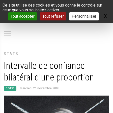
Panneau de gestion des cookies
Ce site utilise des cookies et vous donne le contrôle sur
ceux que vous souhaitez activer
X
Ma
Tout accepter
Tout refuser
Personnaliser
STATS
Intervalle de confiance
bilatéral d’une proportion
Mercredi 26 novembre 2008
DIVERS