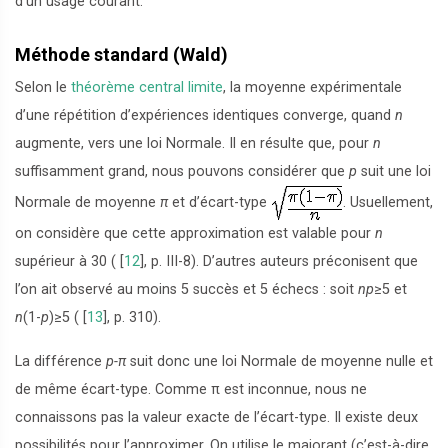
d’un usage courant.
Méthode standard (Wald)
Selon le
théorème central limite
, la moyenne expérimentale
d’une répétition d’expériences identiques converge, quand
n
augmente, vers une loi Normale. Il en résulte que, pour
n
suffisamment grand, nous pouvons considérer que
p
suit une loi
Normale de moyenne
π
et d’écart-type
. Usuellement,
on considère que cette approximation est valable pour
n
supérieur à 30 (
[
12
]
, p. III-8). D’autres auteurs préconisent que
l’on ait observé au moins 5 succès et 5 échecs : soit
np
≥5 et
n
(1-
p
)≥5 (
[
13
]
, p. 310).
La différence
p-π
suit donc une loi Normale de moyenne nulle et
de même écart-type. Comme π est inconnue, nous ne
connaissons pas la valeur exacte de l’écart-type. Il existe deux
possibilités pour l’approximer. On utilise le majorant (c’est-à-dire