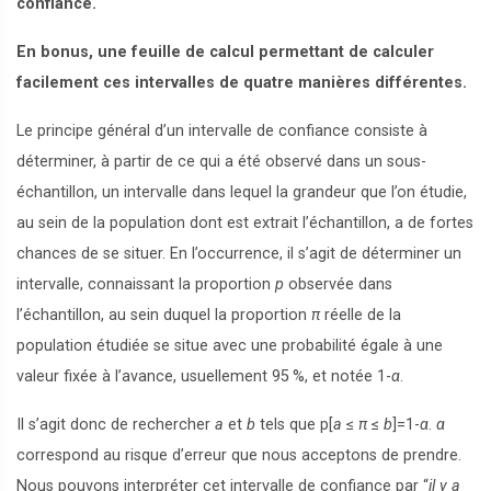
confiance.
En bonus, une feuille de calcul permettant de calculer
facilement ces intervalles de quatre manières différentes.
Le principe général d’un intervalle de confiance consiste à
déterminer, à partir de ce qui a été observé dans un sous-
échantillon, un intervalle dans lequel la grandeur que l’on étudie,
au sein de la population dont est extrait l’échantillon, a de fortes
chances de se situer. En l’occurrence, il s’agit de déterminer un
intervalle, connaissant la proportion
p
observée dans
l’échantillon, au sein duquel la proportion
π
réelle de la
population étudiée se situe avec une probabilité égale à une
valeur fixée à l’avance, usuellement 95
%, et notée 1-
α
.
Il s’agit donc de rechercher
a
et
b
tels que p[
a
≤
π
≤
b
]=1-
α
.
α
correspond au risque d’erreur que nous acceptons de prendre.
Nous pouvons interpréter cet intervalle de confiance par “
il y a