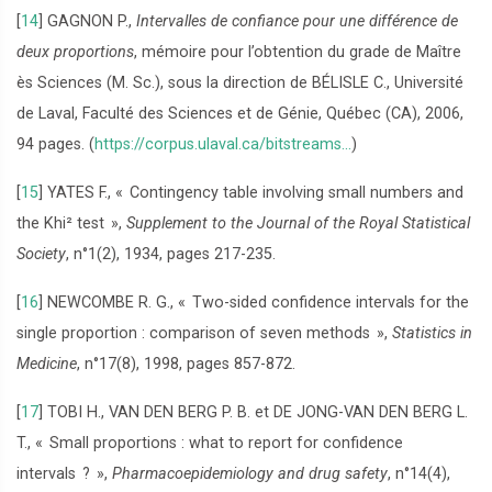
[
14
]
GAGNON P.,
Intervalles de confiance pour une différence de
deux proportions
, mémoire pour l’obtention du grade de Maître
ès Sciences (M. Sc.), sous la direction de BÉLISLE C., Université
de Laval, Faculté des Sciences et de Génie, Québec (CA), 2006,
94 pages. (
https://corpus.ulaval.ca/bitstreams...
)
[
15
]
YATES F., «
Contingency table involving small numbers and
the Khi² test
»,
Supplement to the Journal of the Royal Statistical
Society
, n°1(2), 1934, pages 217-235.
[
16
]
NEWCOMBE R. G., «
Two-sided confidence intervals for the
single proportion : comparison of seven methods
»,
Statistics in
Medicine
, n°17(8), 1998, pages 857-872.
[
17
]
TOBI H., VAN DEN BERG P. B. et DE JONG-VAN DEN BERG L.
T., «
Small proportions : what to report for confidence
intervals
?
»,
Pharmacoepidemiology and drug safety
, n°14(4),