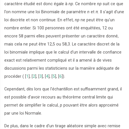
caractère étudié est donc égale à
np
. Ce nombre
np
suit ce que
l’on nomme une loi Binomiale de paramètre
n
et
π
. Il s’agit d’une
loi discrète et non continue. En effet,
np
ne peut être qu’un
nombre entier. Si 100 personnes ont été enquêtées, 12 ou
encore 58 parmi elles peuvent présenter un caractère donné,
mais cela ne peut être 12,5 ou 58,3. Le caractère discret de la
loi binomiale implique que le calcul d’un intervalle de confiance
exact est relativement compliqué et il a amené à de vives
discussions parmi les statisticiens sur la manière adéquate de
procéder (
[
1
]
,
[
2
]
,
[
3
]
,
[
4
]
,
[
5
]
,
[
6
]
).
Cependant, dès lors que l’échantillon est suffisamment grand, il
est possible d’avoir recours au théorème central limite qui
permet de simplifier le calcul,
p
pouvant être alors approximé
par une loi Normale.
De plus, dans le cadre d’un tirage aléatoire simple avec remise