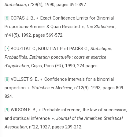
Statistician
, n°39(4), 1990, pages 391-397.
[
6
]
COPAS J. B., «
Exact Confidence Limits for Binomial
Proportions-Brenner & Quan Revisited
»,
The Statistician
,
n°41(5), 1992, pages 569-572.
[
7
]
BOUZITAT C., BOUZITAT P. et PAGÈS G.,
Statistique,
Probabilités, Estimation ponctuelle : cours et exercice
d’application
, Cujas, Paris (FR), 1990, 224 pages.
[
8
]
VOLLSET S. E., «
Confidence intervals for a binomial
proportion
»,
Statistics in Medicine
, n°12(9), 1993, pages 809-
824.
[
9
]
WILSON E. B., «
Probable inference, the law of succession,
and statiscal inference
»,
Journal of the American Statistical
Association
, n°22, 1927, pages 209-212.