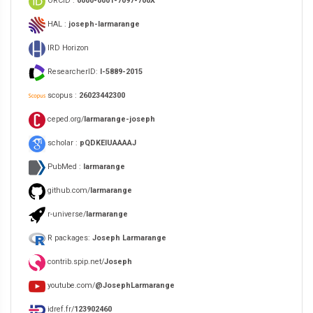
ORCiD :
0000-0001-7097-700X
HAL :
joseph-larmarange
IRD Horizon
ResearcherID:
I-5889-2015
scopus :
26023442300
ceped.org/
larmarange-joseph
scholar :
pQDKEIUAAAAJ
PubMed :
larmarange
github.com/
larmarange
r-universe/
larmarange
R packages:
Joseph Larmarange
contrib.spip.net/
Joseph
youtube.com/
@JosephLarmarange
idref.fr/
123902460