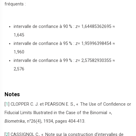
fréquents :
intervalle de confiance à 90
% :
z
= 1,64485362695 ≈
1,645
intervalle de confiance à 95
% :
z
= 1,95996398454 ≈
1,960
intervalle de confiance à 99
% :
z
= 2,57582930355 ≈
2,576
Notes
[
1
]
CLOPPER C. J. et PEARSON E. S., «
The Use of Confidence or
Fiducial Limits Illustrated in the Case of the Binomial
»,
Biometrika
, n°26(4), 1934, pages 404-413.
[
2
]
CASSIGNOL C., «
Note sur la construction d’intervalles de