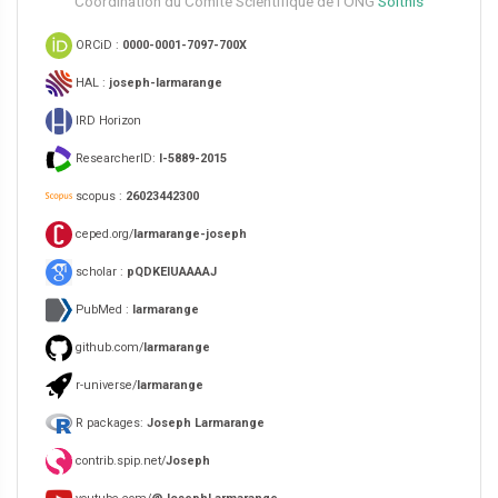
Coordination du Comité Scientifique de l’ONG
Solthis
ORCiD :
0000-0001-7097-700X
HAL :
joseph-larmarange
IRD Horizon
ResearcherID:
I-5889-2015
scopus :
26023442300
ceped.org/
larmarange-joseph
scholar :
pQDKEIUAAAAJ
PubMed :
larmarange
github.com/
larmarange
r-universe/
larmarange
R packages:
Joseph Larmarange
contrib.spip.net/
Joseph