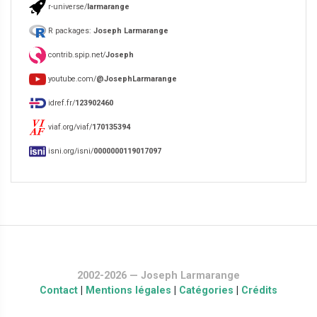
r-universe/
larmarange
R packages:
Joseph Larmarange
contrib.spip.net/
Joseph
youtube.com/
@JosephLarmarange
idref.fr/
123902460
viaf.org/viaf/
170135394
isni.org/isni/
0000000119017097
2002-2026 — Joseph Larmarange
Contact
|
Mentions légales
|
Catégories
|
Crédits