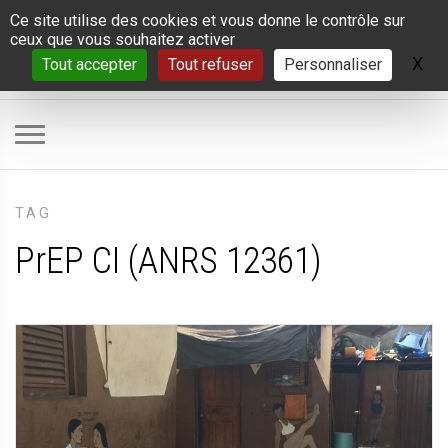
Panneau de gestion des cookies
Ce site utilise des cookies et vous donne le contrôle sur
ceux que vous souhaitez activer
X
Ma
Tout accepter
Tout refuser
Personnaliser
TAG
PrEP CI (ANRS 12361)