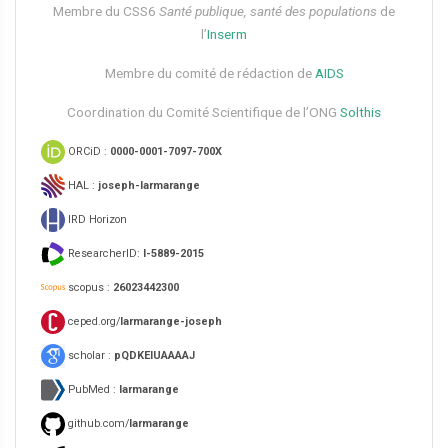
Membre du CSS6​
Santé publique, santé des populations
de
l’
Inserm
Membre du comité de rédaction de
AIDS
Coordination du Comité Scientifique de l’ONG
Solthis
ORCiD :
0000-0001-7097-700X
HAL :
joseph-larmarange
IRD Horizon
ResearcherID:
I-5889-2015
scopus :
26023442300
ceped.org/
larmarange-joseph
scholar :
pQDKEIUAAAAJ
PubMed :
larmarange
github.com/
larmarange