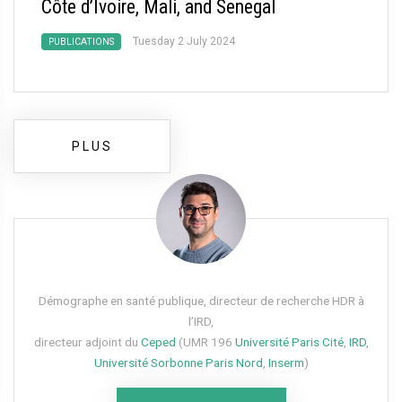
Côte d’Ivoire, Mali, and Senegal
Tuesday 2 July 2024
PUBLICATIONS
PLUS
Démographe en santé publique, directeur de recherche HDR à
l’IRD,
directeur adjoint du
Ceped
(UMR 196
Université Paris Cité
,
IRD
,
Université Sorbonne Paris Nord
,
Inserm
)